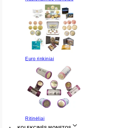
Euro rinkiniai
Ritinėliai
KOLEKCINĖS MONETOS