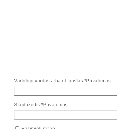
Vartotojo vardas arba el. paštas
*
Privalomas
Slaptažodis
*
Privalomas
Prisiminti mane