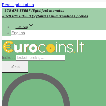
Pereiti prie turinio
+370 676 55557 (Egidijus) monetos
+370 612 00553 (Vytautas) numizmatinės prekės
Lietuvių
English
Ieškoti:
Ieškoti