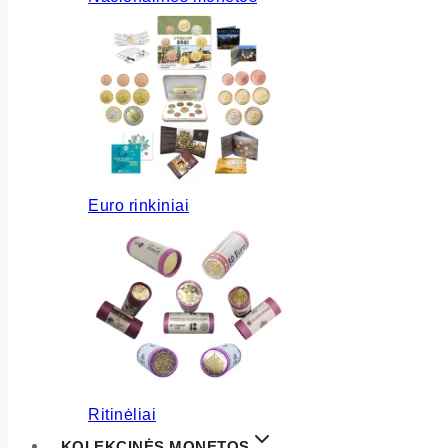
Euro rinkiniai
Ritinėliai
KOLEKCINĖS MONETOS