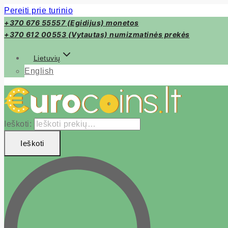
Pereiti prie turinio
+370 676 55557 (Egidijus) monetos
+370 612 00553 (Vytautas) numizmatinės prekės
Lietuvių
English
Ieškoti:
Ieškoti