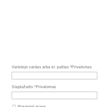
Vartotojo vardas arba el. paštas
*
Privalomas
Slaptažodis
*
Privalomas
Prisiminti mane