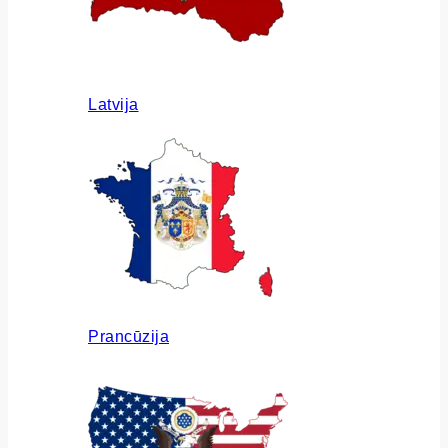
Latvija
Prancūzija