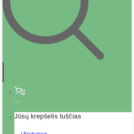
0
Jūsų krepšelis tuščias
Į Parduotuvę