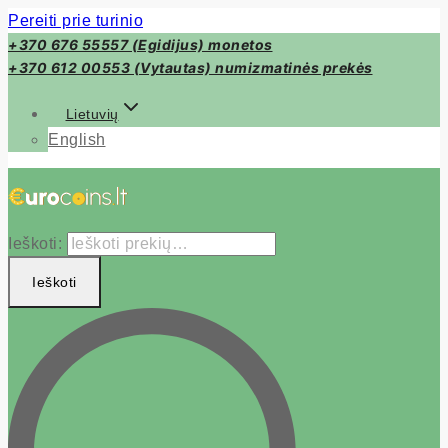
Pereiti prie turinio
+370 676 55557 (Egidijus) monetos
+370 612 00553 (Vytautas) numizmatinės prekės
Lietuvių
English
Ieškoti:
Ieškoti