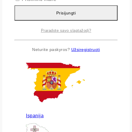
Prisijungti
Praradote savo slaptažodį?
Airija
Neturite paskyros?
Užsiregistruoti
Ispanija