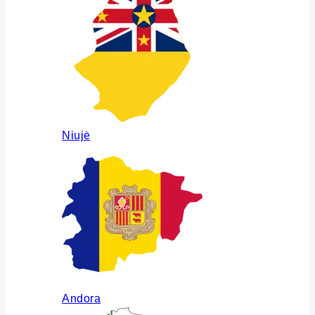
Niujė
Andora