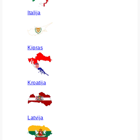
Italija
Kipras
Kroatija
Latvija