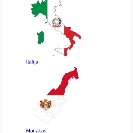
Italija
Monakas