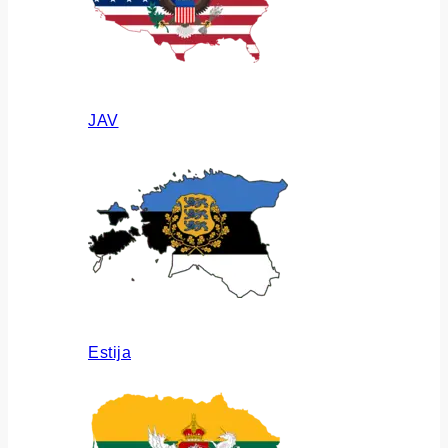
JAV
Estija