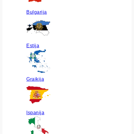
Bulgarija
Estija
Graikija
Ispanija