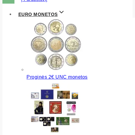
EURO MONETOS
Proginės 2€ UNC monetos