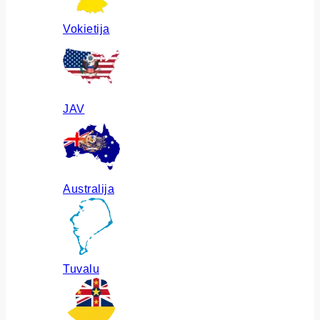
Vokietija
JAV
Australija
Tuvalu