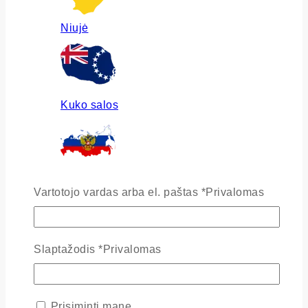
Niujė
Kuko salos
Rusija
Vartotojo vardas arba el. paštas
*
Privalomas
Slaptažodis
*
Privalomas
Ukraina
Prisiminti mane