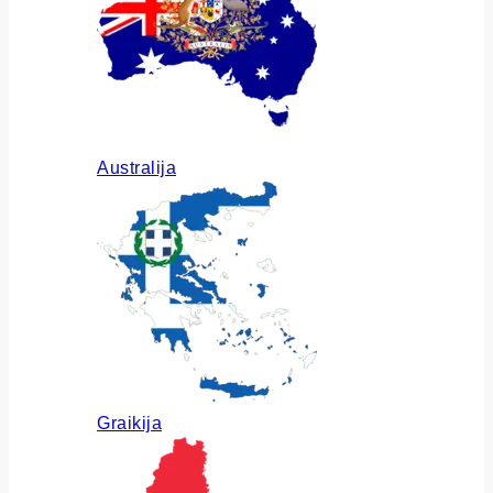
Australija
Graikija