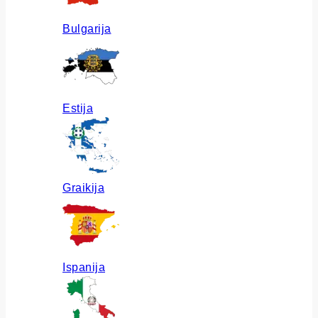
Bulgarija
Estija
Graikija
Ispanija