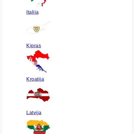
Italija
Kipras
Kroatija
Latvija