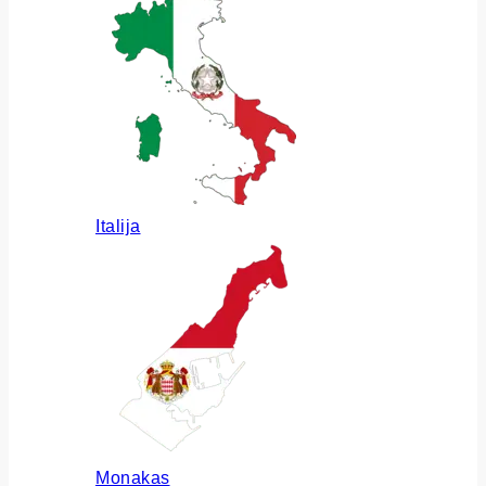
Italija
Monakas