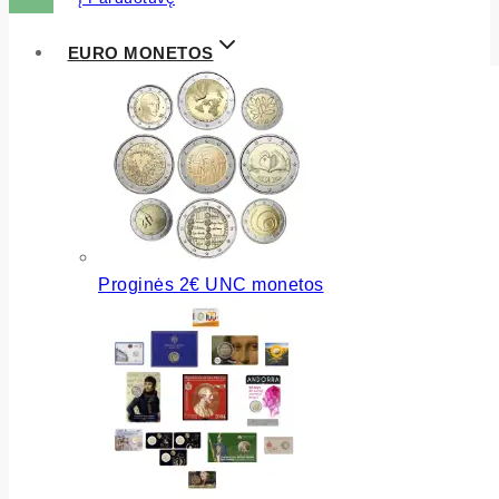
EURO MONETOS
Proginės 2€ UNC monetos