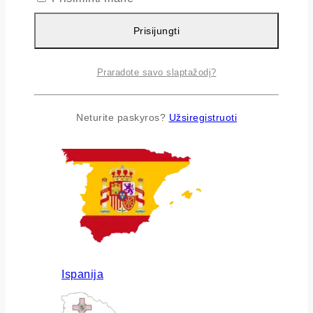
Prisijungti
Praradote savo slaptažodį?
Airija
Neturite paskyros?
Užsiregistruoti
Ispanija