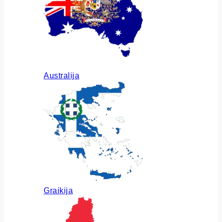
Australija
Graikija