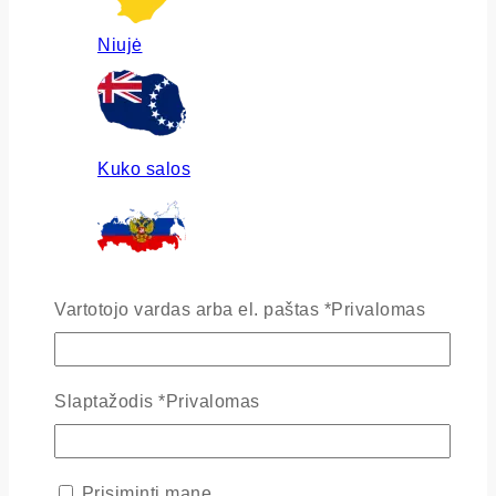
Niujė
Kuko salos
Rusija
Vartotojo vardas arba el. paštas
*
Privalomas
Slaptažodis
*
Privalomas
Ukraina
Prisiminti mane