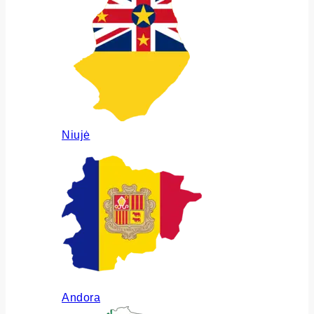
Niujė
Andora