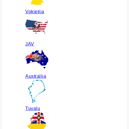
Vokietija
JAV
Australija
Tuvalu