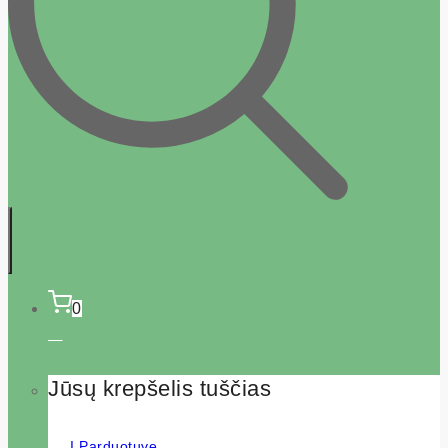
0
Jūsų krepšelis tuščias
Į Parduotuvę