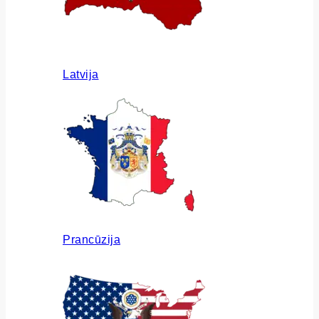
Latvija
Prancūzija