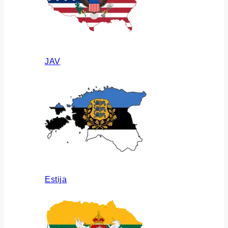
JAV
Estija