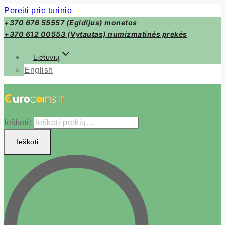
Pereiti prie turinio
+370 676 55557 (Egidijus) monetos
+370 612 00553 (Vytautas) numizmatinės prekės
Lietuvių
English
Ieškoti:
Ieškoti