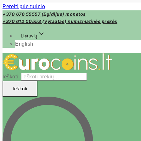
Pereiti prie turinio
+370 676 55557 (Egidijus) monetos
+370 612 00553 (Vytautas) numizmatinės prekės
Lietuvių
English
Ieškoti:
Ieškoti