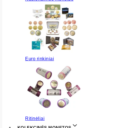
Euro rinkiniai
Ritinėliai
KOLEKCINĖS MONETOS