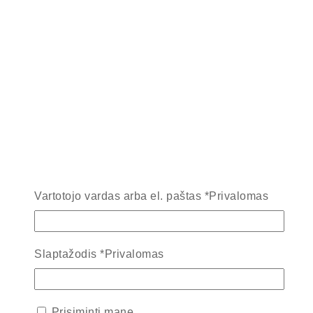
Vartotojo vardas arba el. paštas
*
Privalomas
Slaptažodis
*
Privalomas
Prisiminti mane