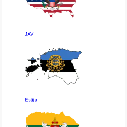
JAV
Estija