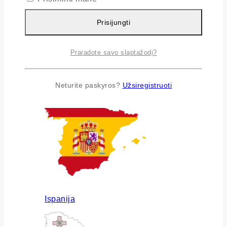
Prisijungti
Praradote savo slaptažodį?
Airija
Neturite paskyros?
Užsiregistruoti
Ispanija