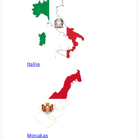
Italija
Monakas