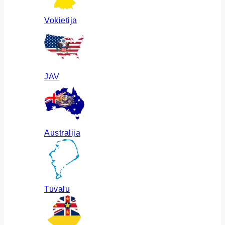
Vokietija
JAV
Australija
Tuvalu