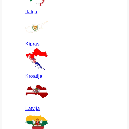
Italija
Kipras
Kroatija
Latvija