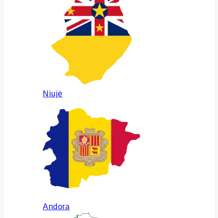
Niujė
Andora