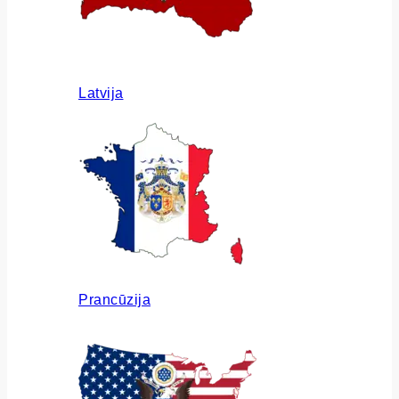
Latvija
Prancūzija