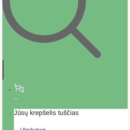
0
Jūsų krepšelis tuščias
Į Parduotuvę