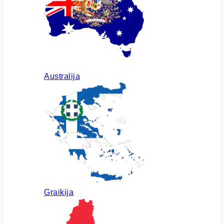
Australija
Graikija