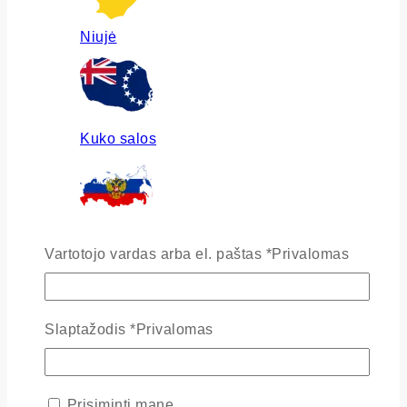
Niujė
Kuko salos
Rusija
Vartotojo vardas arba el. paštas
*
Privalomas
Slaptažodis
*
Privalomas
Ukraina
Prisiminti mane