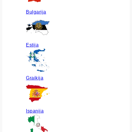
Bulgarija
Estija
Graikija
Ispanija