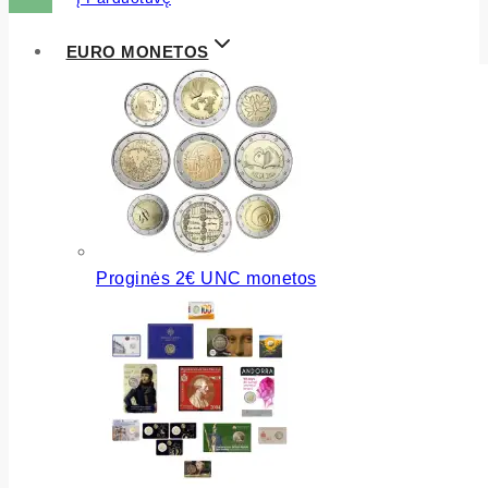
EURO MONETOS
Proginės 2€ UNC monetos