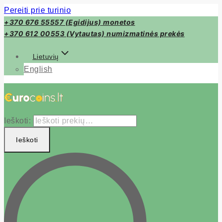
Pereiti prie turinio
+370 676 55557 (Egidijus) monetos
+370 612 00553 (Vytautas) numizmatinės prekės
Lietuvių
English
Ieškoti:
Ieškoti