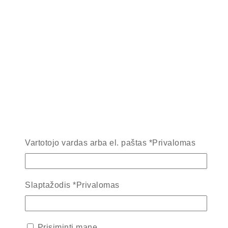
Vartotojo vardas arba el. paštas
*
Privalomas
Slaptažodis
*
Privalomas
Prisiminti mane