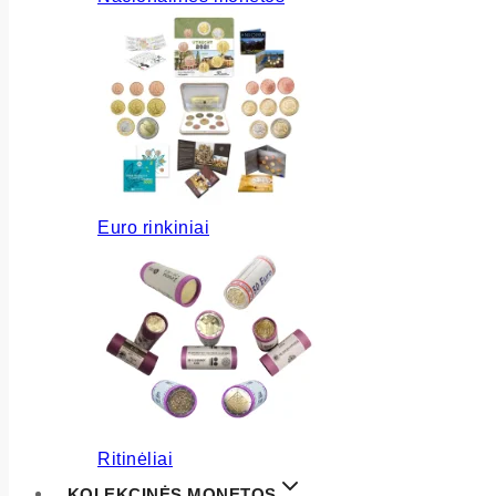
Euro rinkiniai
Ritinėliai
KOLEKCINĖS MONETOS