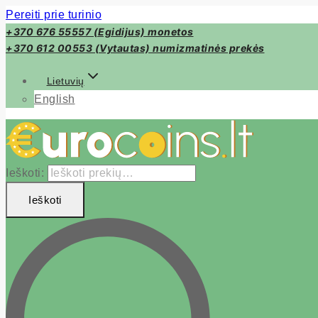
Pereiti prie turinio
+370 676 55557 (Egidijus) monetos
+370 612 00553 (Vytautas) numizmatinės prekės
Lietuvių
English
Ieškoti:
Ieškoti