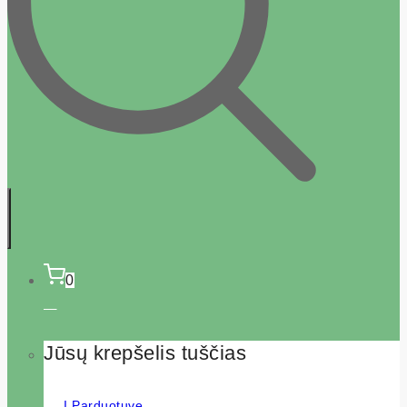
0
Jūsų krepšelis tuščias
Į Parduotuvę