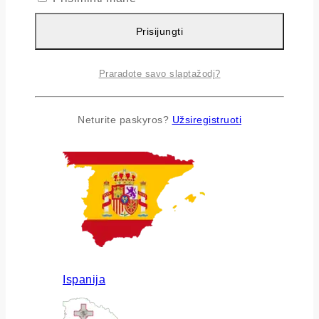
Prisijungti
Praradote savo slaptažodį?
Airija
Neturite paskyros?
Užsiregistruoti
Ispanija