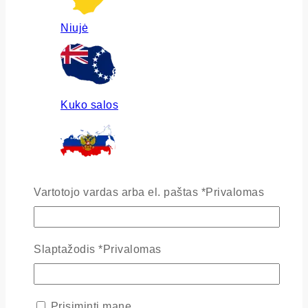
Niujė
Kuko salos
Rusija
Vartotojo vardas arba el. paštas
*
Privalomas
Slaptažodis
*
Privalomas
Ukraina
Prisiminti mane