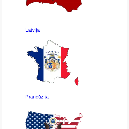
Latvija
Prancūzija