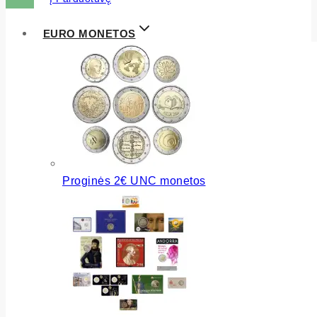
EURO MONETOS
Proginės 2€ UNC monetos