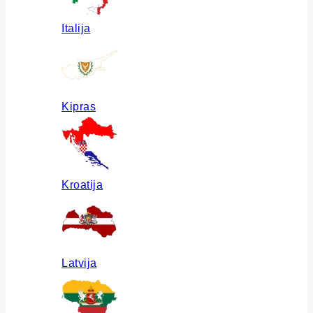
Italija
Kipras
Kroatija
Latvija