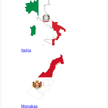
Italija
Monakas