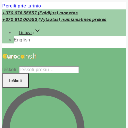
Pereiti prie turinio
+370 676 55557 (Egidijus) monetos
+370 612 00553 (Vytautas) numizmatinės prekės
Lietuvių
English
Ieškoti:
Ieškoti