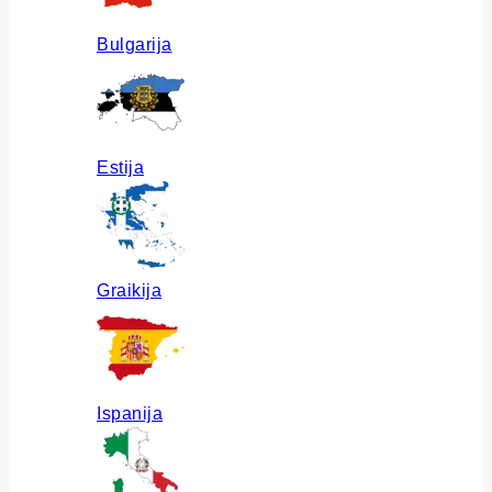
Bulgarija
Estija
Graikija
Ispanija