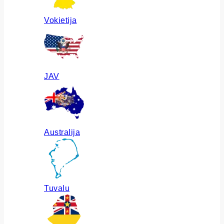
Vokietija
JAV
Australija
Tuvalu