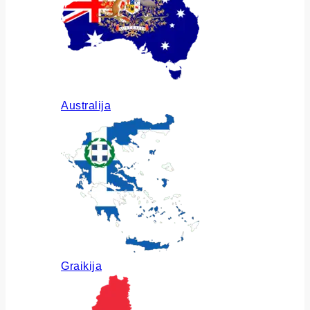
Australija
Graikija