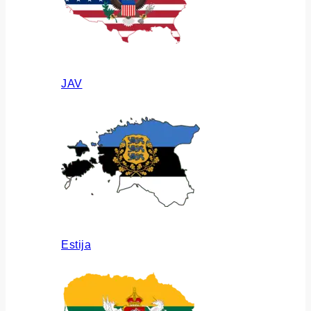
JAV
Estija