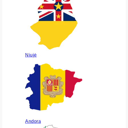
Niujė
Andora