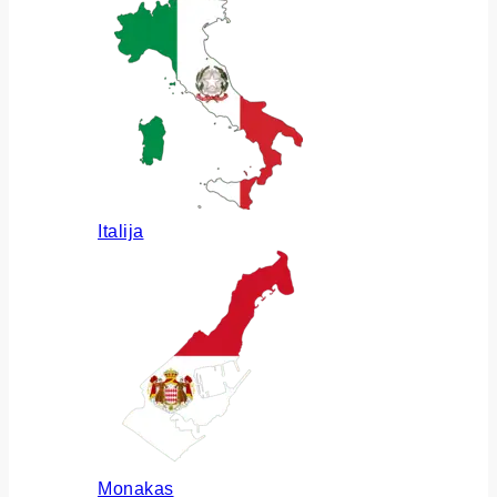
Italija
Monakas