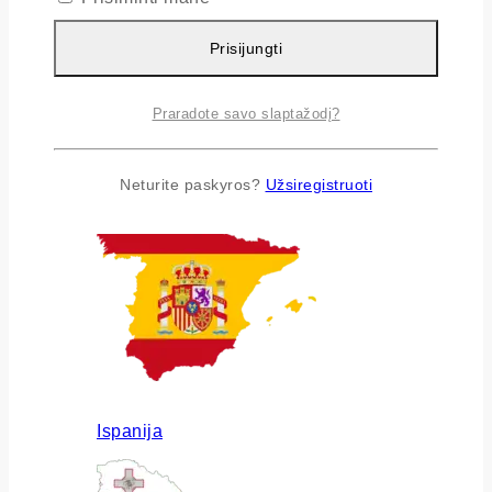
Prisijungti
Praradote savo slaptažodį?
Airija
Neturite paskyros?
Užsiregistruoti
Ispanija