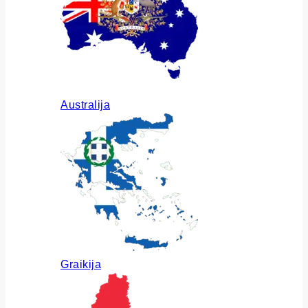
Australija
Graikija