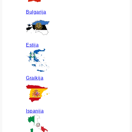
Bulgarija
Estija
Graikija
Ispanija