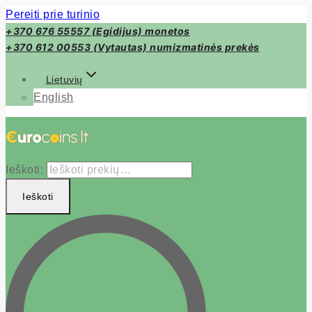
Pereiti prie turinio
+370 676 55557 (Egidijus) monetos
+370 612 00553 (Vytautas) numizmatinės prekės
Lietuvių
English
Ieškoti:
Ieškoti