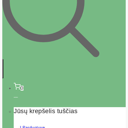
0
Jūsų krepšelis tuščias
Į Parduotuvę