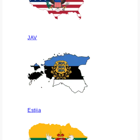
JAV
Estija