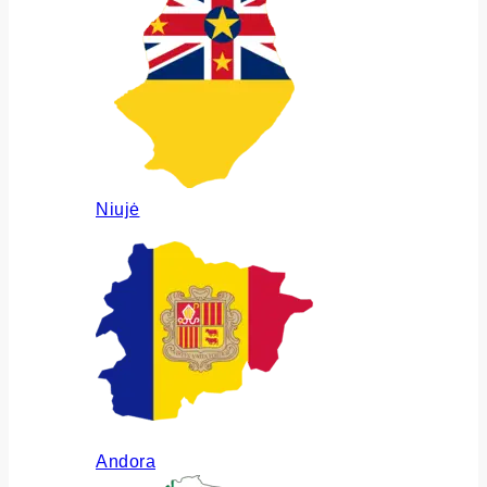
Niujė
Andora