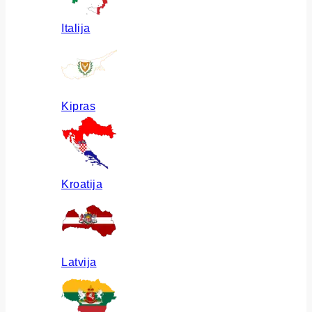
Italija
Kipras
Kroatija
Latvija