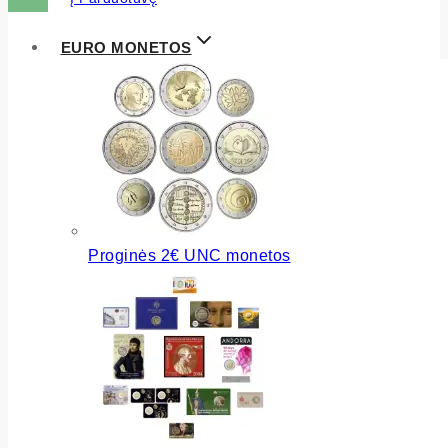
EURO MONETOS
Proginės 2€ UNC monetos