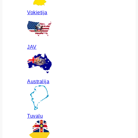
Vokietija
JAV
Australija
Tuvalu