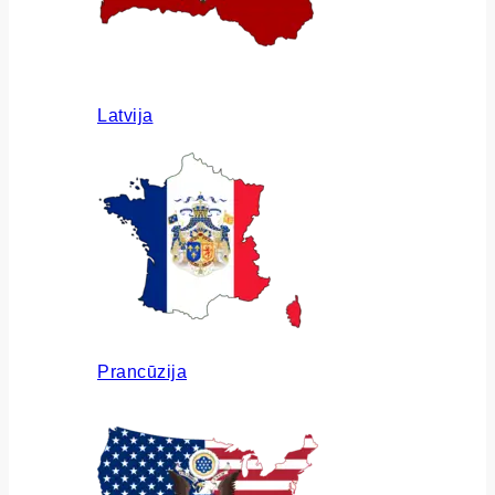
Latvija
Prancūzija