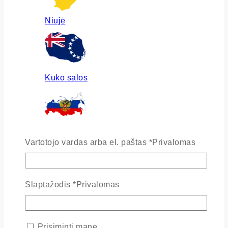
Niujė
Kuko salos
Rusija
Vartotojo vardas arba el. paštas
*
Privalomas
Slaptažodis
*
Privalomas
Ukraina
Prisiminti mane