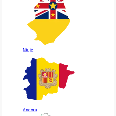
Niujė
Andora