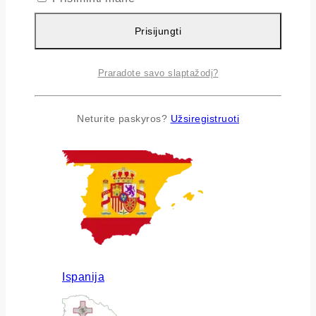
Prisijungti
Praradote savo slaptažodį?
Airija
Neturite paskyros?
Užsiregistruoti
Ispanija