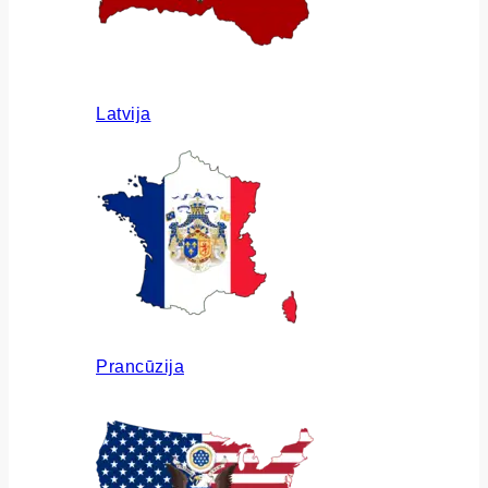
Latvija
Prancūzija