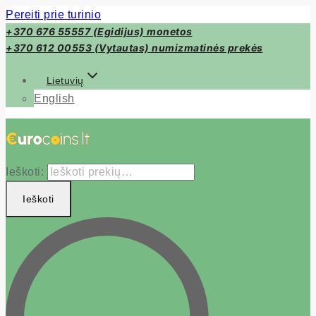
Pereiti prie turinio
+370 676 55557 (Egidijus) monetos
+370 612 00553 (Vytautas) numizmatinės prekės
Lietuvių
English
Ieškoti:
Ieškoti