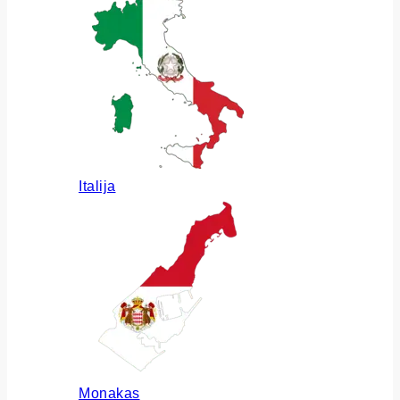
Italija
Monakas