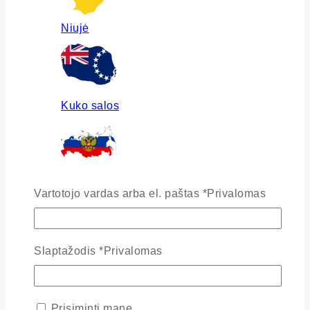
Niujė
Kuko salos
Rusija
Vartotojo vardas arba el. paštas
*
Privalomas
Slaptažodis
*
Privalomas
Ukraina
Prisiminti mane