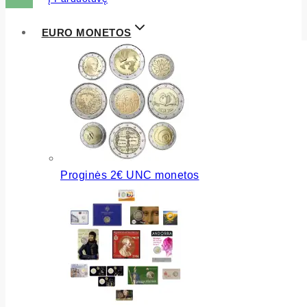
EURO MONETOS
Proginės 2€ UNC monetos