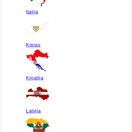
Italija
Kipras
Kroatija
Latvija