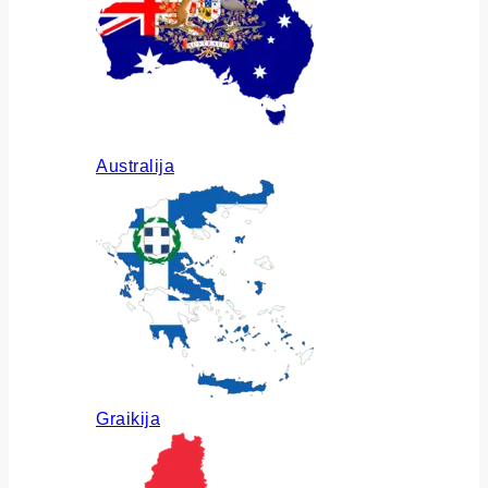
Australija
Graikija