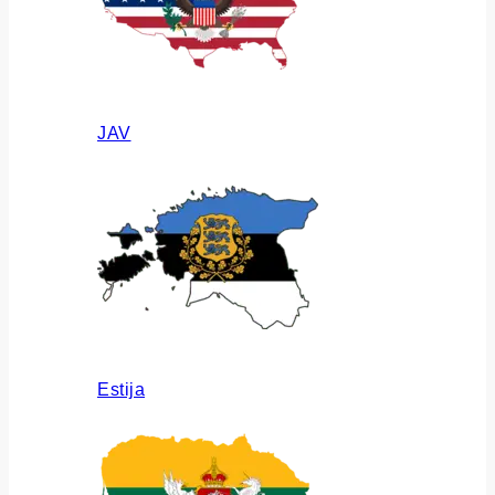
JAV
Estija