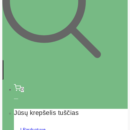
0
Jūsų krepšelis tuščias
Į Parduotuvę