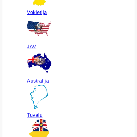
Vokietija
JAV
Australija
Tuvalu