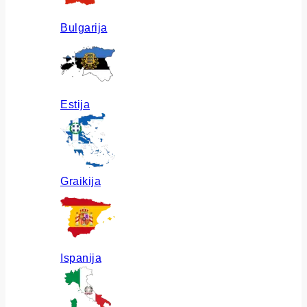
Bulgarija
Estija
Graikija
Ispanija