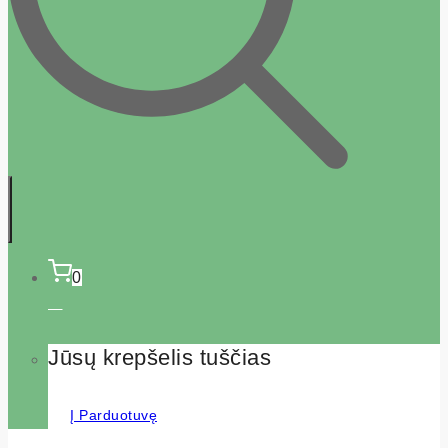
0
Jūsų krepšelis tuščias
Į Parduotuvę