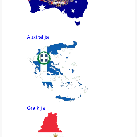
Australija
Graikija