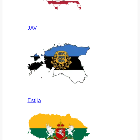
JAV
Estija