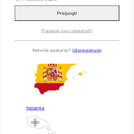
Prisijungti
Praradote savo slaptažodį?
Airija
Neturite paskyros?
Užsiregistruoti
Ispanija