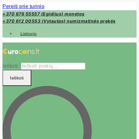
Pereiti prie turinio
+370 676 55557 (Egidijus) monetos
+370 612 00553 (Vytautas) numizmatinės prekės
Lietuvių
Ieškoti:
Ieškoti