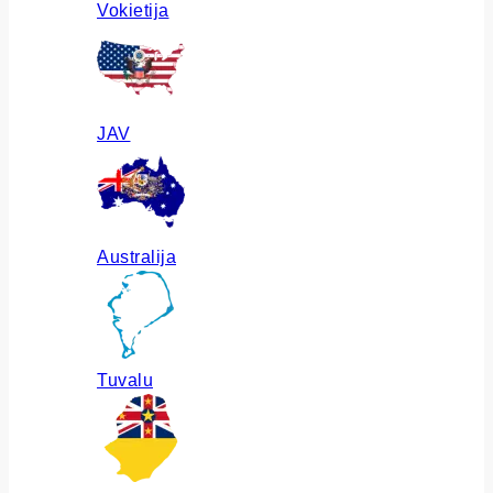
Vokietija
JAV
Australija
Tuvalu