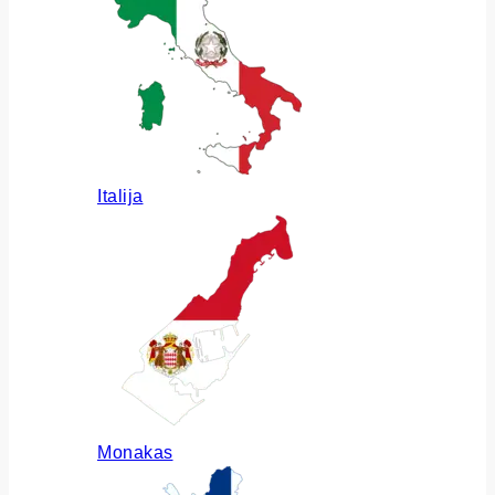
Italija
Monakas