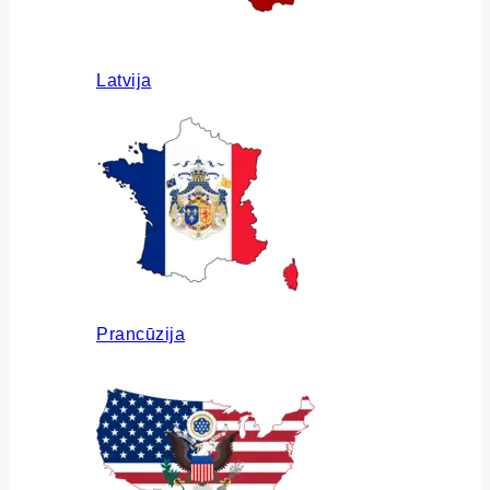
Latvija
Prancūzija