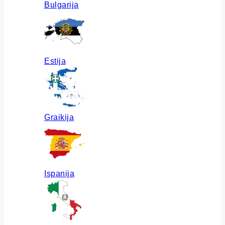
Bulgarija
Estija
Graikija
Ispanija