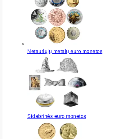
Netauriųjų metalų euro monetos
Sidabrinės euro monetos