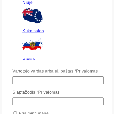
Niujė
Kuko salos
Rusija
Vartotojo vardas arba el. paštas
*
Privalomas
Ukraina
Slaptažodis
*
Privalomas
Prisiminti mane