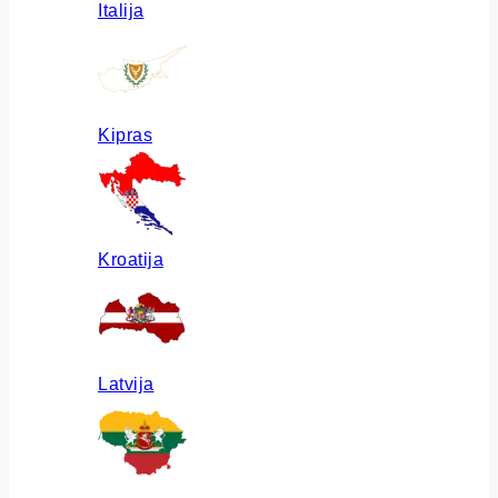
Italija
Kipras
Kroatija
Latvija