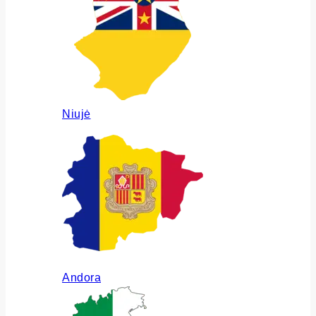
Niujė
Andora