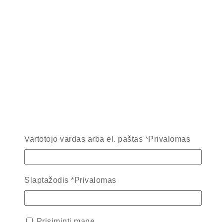
Vartotojo vardas arba el. paštas
*
Privalomas
Slaptažodis
*
Privalomas
Prisiminti mane