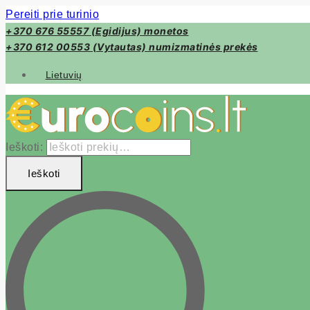
Pereiti prie turinio
+370 676 55557 (Egidijus) monetos
+370 612 00553 (Vytautas) numizmatinės prekės
Lietuvių
Ieškoti:
Ieškoti