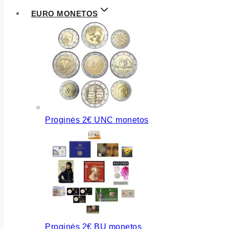
EURO MONETOS
Proginės 2€ UNC monetos
Proginės 2€ BU monetos