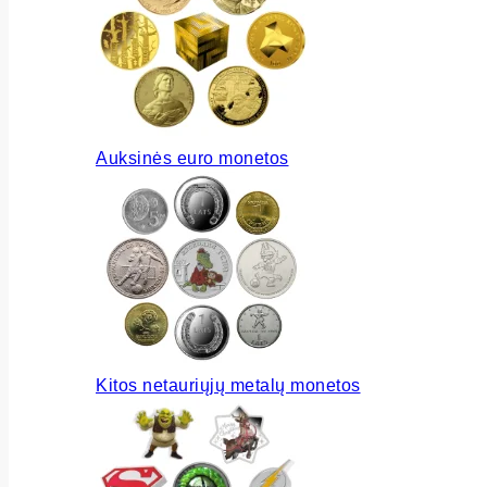
Auksinės euro monetos
Kitos netauriųjų metalų monetos