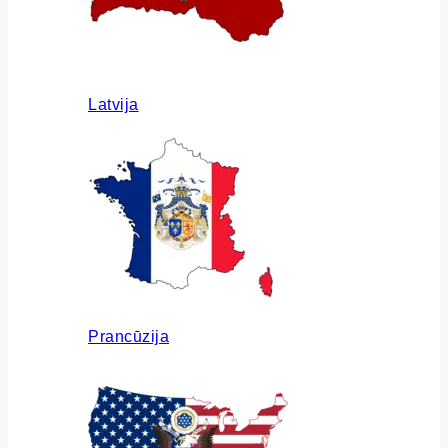
Latvija
Prancūzija