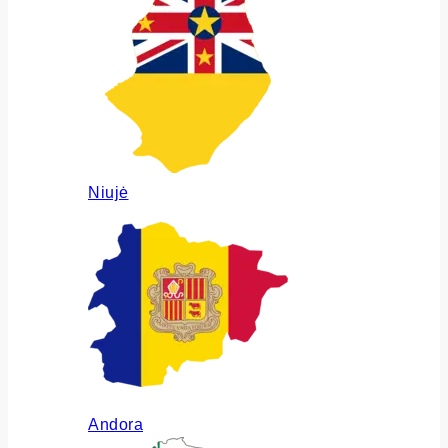
Niujė
Andora