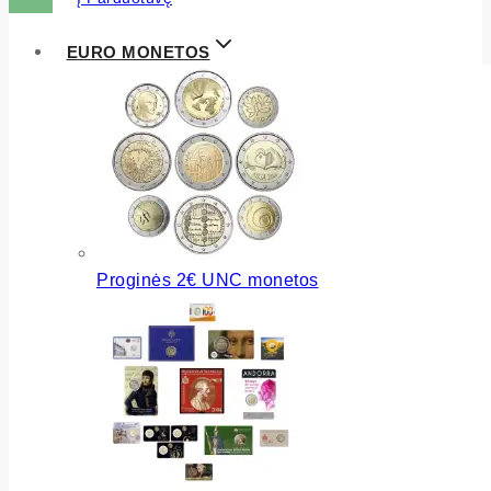
EURO MONETOS
Proginės 2€ UNC monetos