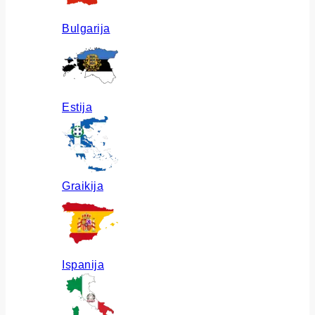
Bulgarija
Estija
Graikija
Ispanija