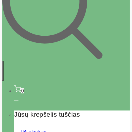
0
Jūsų krepšelis tuščias
Į Parduotuvę