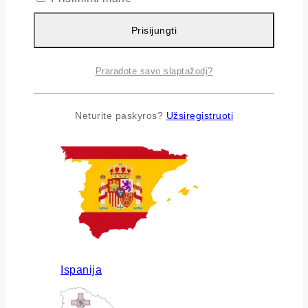
Prisijungti
Praradote savo slaptažodį?
Airija
Neturite paskyros?
Užsiregistruoti
Ispanija