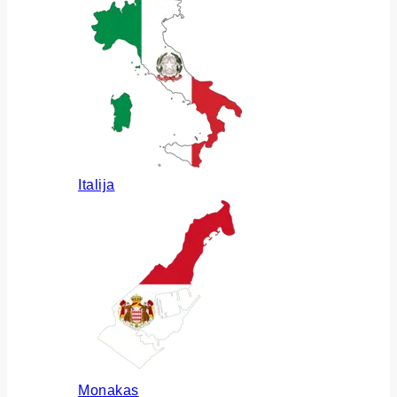
Italija
Monakas