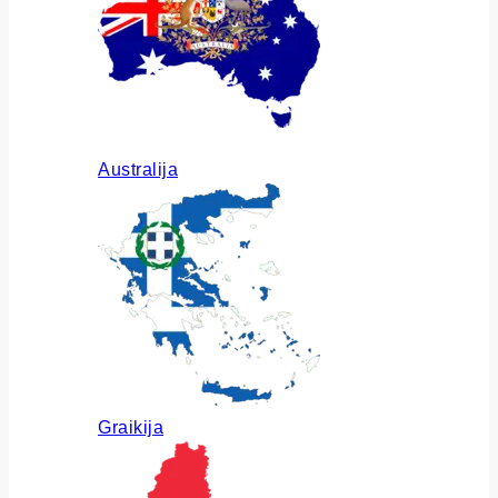
Australija
Graikija