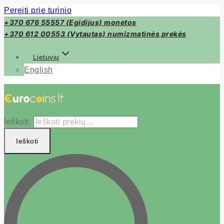
Pereiti prie turinio
+370 676 55557 (Egidijus) monetos
+370 612 00553 (Vytautas) numizmatinės prekės
Lietuvių
English
Ieškoti:
Ieškoti