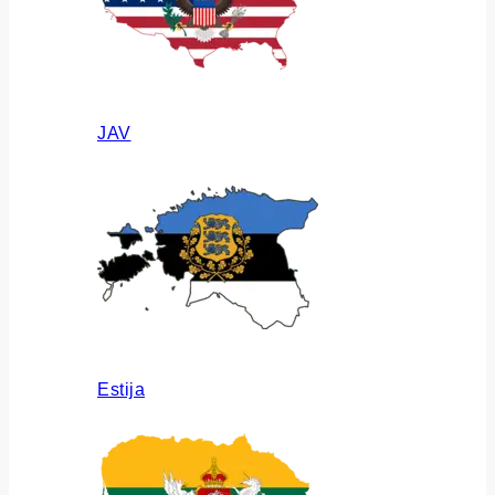
JAV
Estija