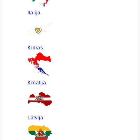
Italija
Kipras
Kroatija
Latvija