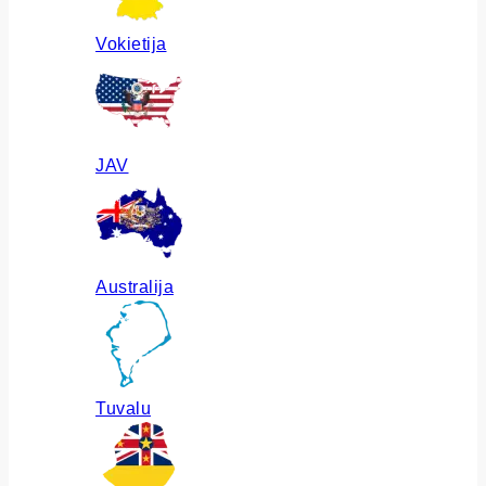
Vokietija
JAV
Australija
Tuvalu