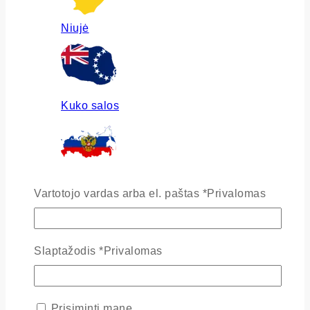
Niujė
Kuko salos
Rusija
Vartotojo vardas arba el. paštas
*
Privalomas
Slaptažodis
*
Privalomas
Ukraina
Prisiminti mane