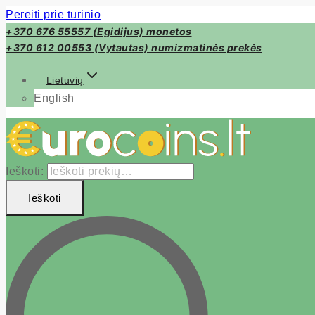
Pereiti prie turinio
+370 676 55557 (Egidijus) monetos
+370 612 00553 (Vytautas) numizmatinės prekės
Lietuvių
English
Ieškoti:
Ieškoti