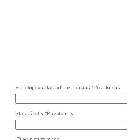
Vartotojo vardas arba el. paštas
*
Privalomas
Slaptažodis
*
Privalomas
Prisiminti mane