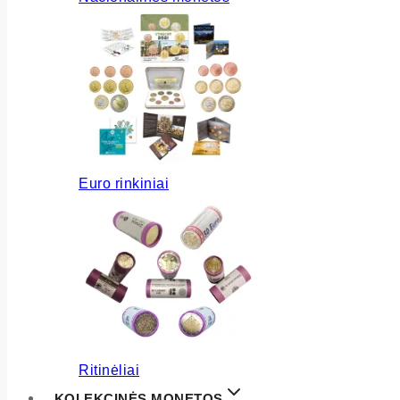
Euro rinkiniai
Ritinėliai
KOLEKCINĖS MONETOS