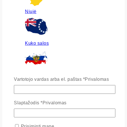
Niujė
Kuko salos
Rusija
Vartotojo vardas arba el. paštas
*
Privalomas
Slaptažodis
*
Privalomas
Ukraina
Prisiminti mane