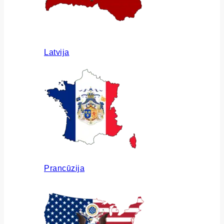
Latvija
Prancūzija