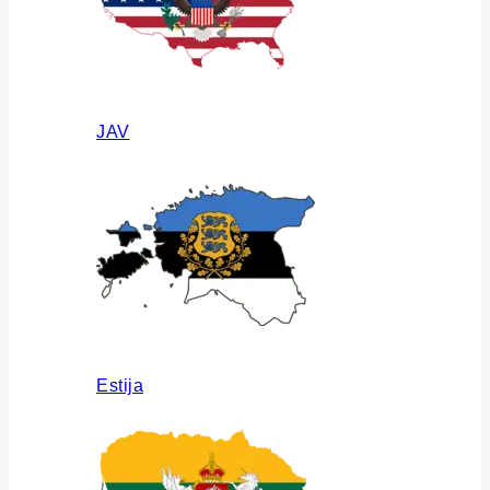
JAV
Estija