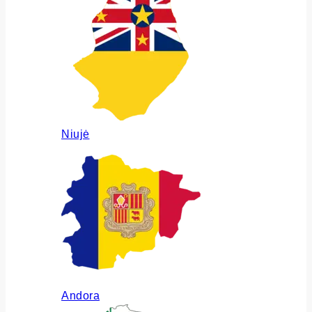
Niujė
Andora