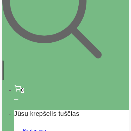
0
Jūsų krepšelis tuščias
Į Parduotuvę