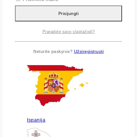
Prisijungti
Praradote savo slaptažodį?
Airija
Neturite paskyros?
Užsiregistruoti
Ispanija