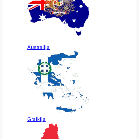
Australija
Graikija