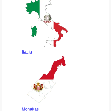
Italija
Monakas