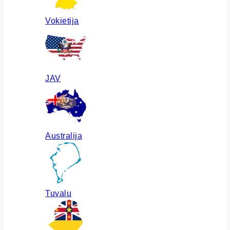
Vokietija
JAV
Australija
Tuvalu