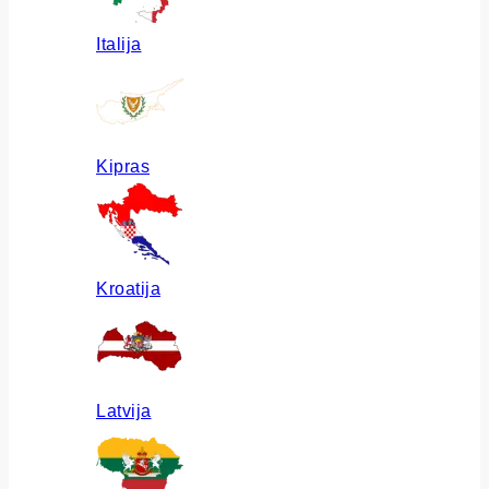
Italija
Kipras
Kroatija
Latvija