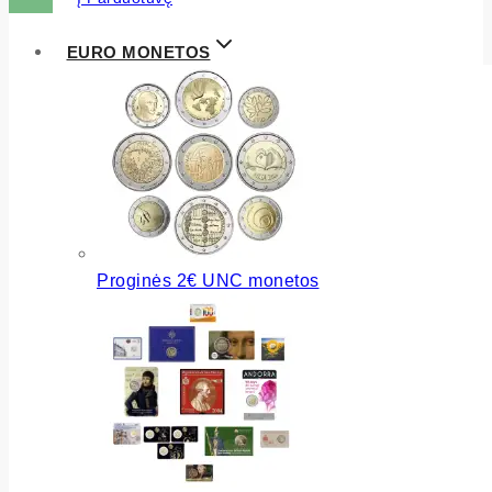
EURO MONETOS
Proginės 2€ UNC monetos