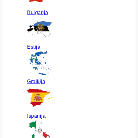
Bulgarija
Estija
Graikija
Ispanija