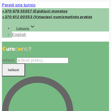
Pereiti prie turinio
+370 676 55557 (Egidijus) monetos
+370 612 00553 (Vytautas) numizmatinės prekės
Lietuvių
English
Ieškoti:
Ieškoti