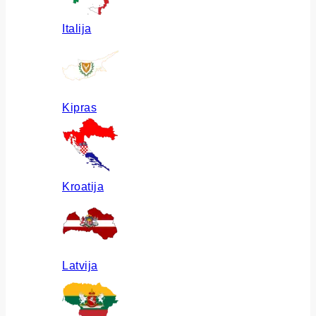
Italija
Kipras
Kroatija
Latvija