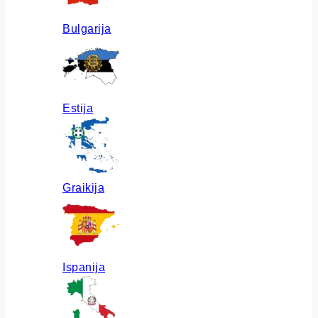
Bulgarija
Estija
Graikija
Ispanija