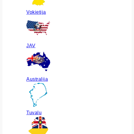
Vokietija
JAV
Australija
Tuvalu