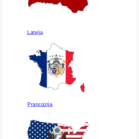
Latvija
Prancūzija