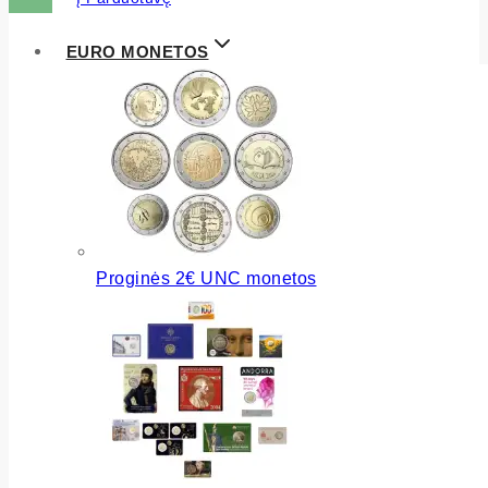
EURO MONETOS
Proginės 2€ UNC monetos