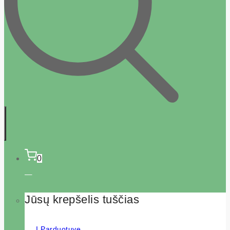
0
Jūsų krepšelis tuščias
Į Parduotuvę