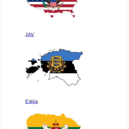
JAV
Estija