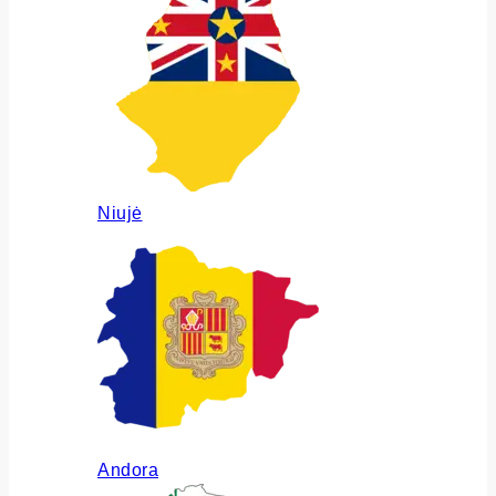
Niujė
Andora