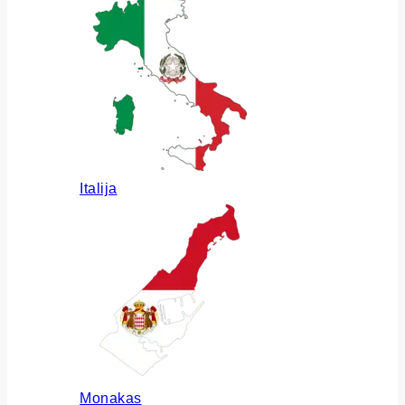
Italija
Monakas