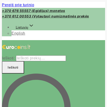
Pereiti prie turinio
+370 676 55557 (Egidijus) monetos
+370 612 00553 (Vytautas) numizmatinės prekės
Lietuvių
English
Ieškoti:
Ieškoti