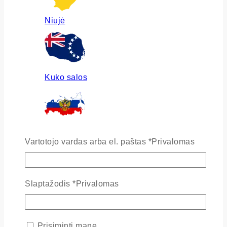
Niujė
Kuko salos
Rusija
Vartotojo vardas arba el. paštas
*
Privalomas
Slaptažodis
*
Privalomas
Ukraina
Prisiminti mane