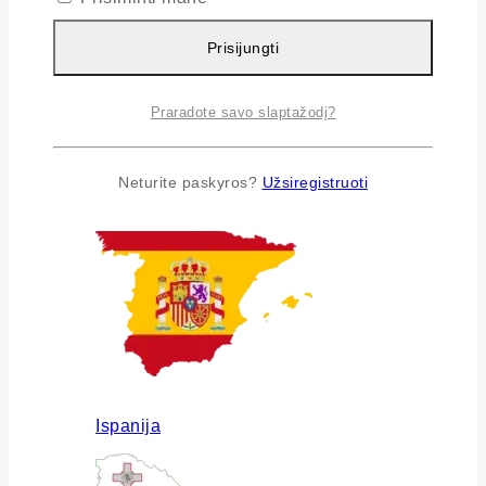
Prisijungti
Praradote savo slaptažodį?
Airija
Neturite paskyros?
Užsiregistruoti
Ispanija