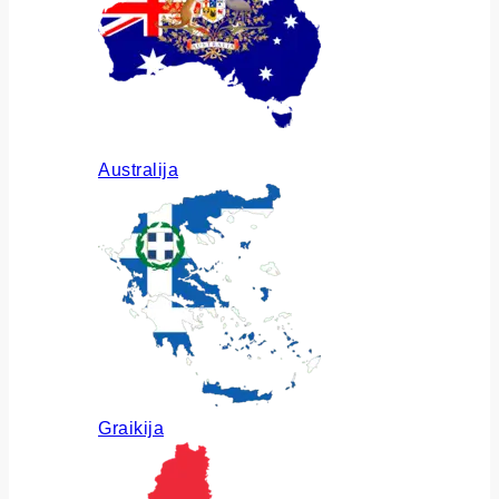
Australija
Graikija