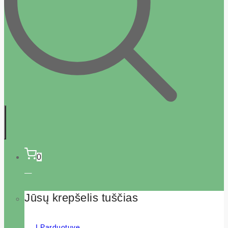
0
Jūsų krepšelis tuščias
Į Parduotuvę