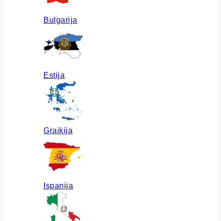
Bulgarija
Estija
Graikija
Ispanija