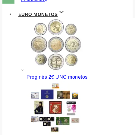
EURO MONETOS
Proginės 2€ UNC monetos