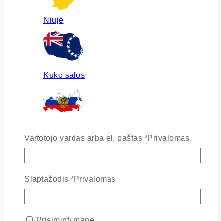
Niujė
Kuko salos
Rusija
Vartotojo vardas arba el. paštas
*
Privalomas
Slaptažodis
*
Privalomas
Ukraina
Prisiminti mane