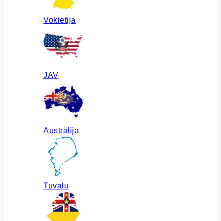
Vokietija
JAV
Australija
Tuvalu