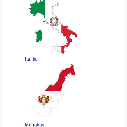
Italija
Monakas