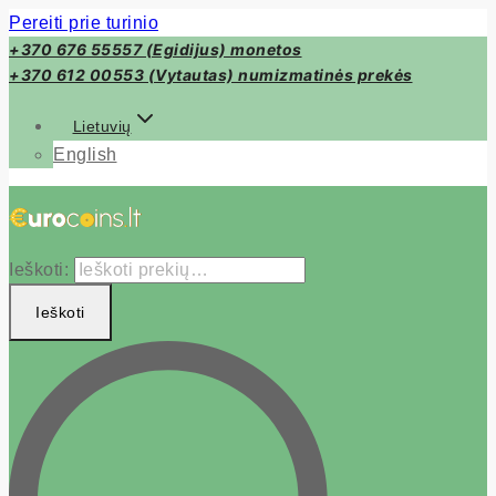
Pereiti prie turinio
+370 676 55557 (Egidijus) monetos
+370 612 00553 (Vytautas) numizmatinės prekės
Lietuvių
English
Ieškoti:
Ieškoti