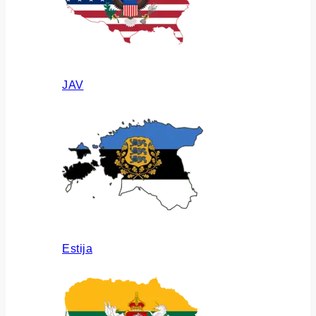
JAV
Estija