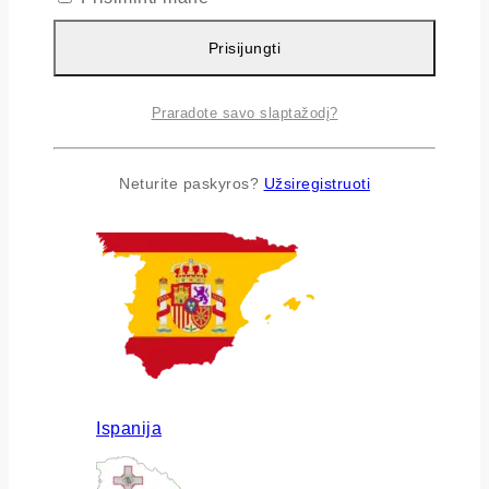
Prisijungti
Praradote savo slaptažodį?
Airija
Neturite paskyros?
Užsiregistruoti
Ispanija