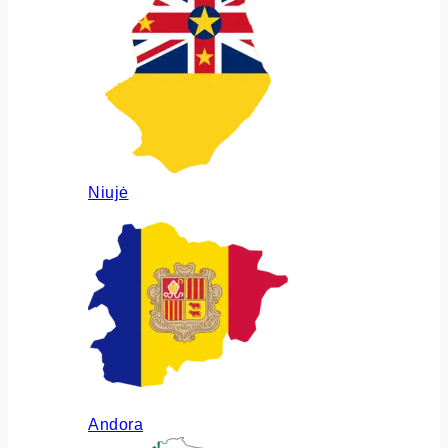
Niujė
Andora