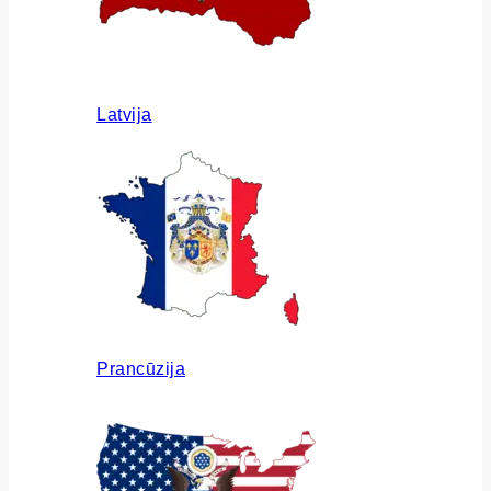
Latvija
Prancūzija