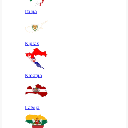
Italija
Kipras
Kroatija
Latvija