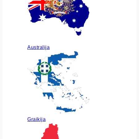
Australija
Graikija