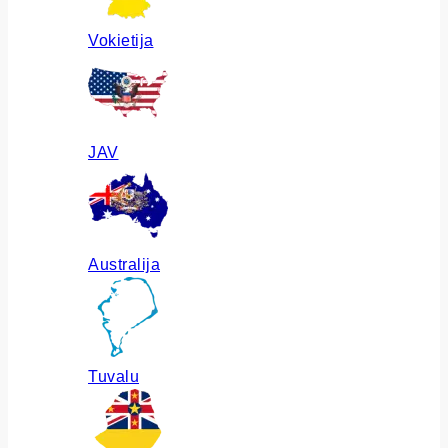
Vokietija
JAV
Australija
Tuvalu