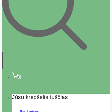
0
Jūsų krepšelis tuščias
Į Parduotuvę