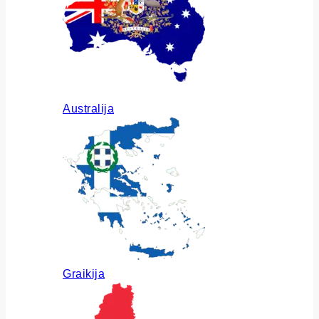
Australija
Graikija