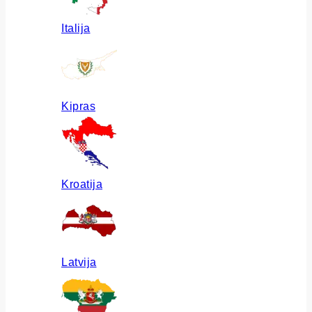
Italija
Kipras
Kroatija
Latvija