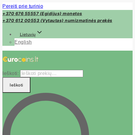
Pereiti prie turinio
+370 676 55557 (Egidijus) monetos
+370 612 00553 (Vytautas) numizmatinės prekės
Lietuvių
English
Ieškoti:
Ieškoti