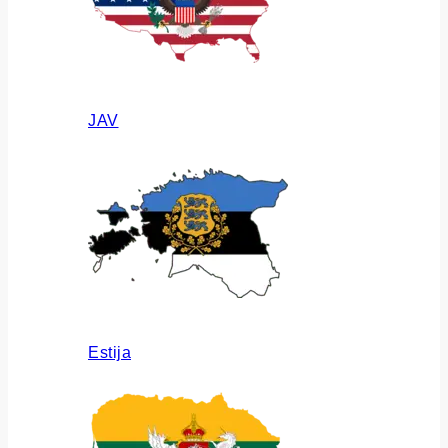
JAV
Estija