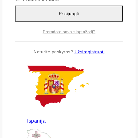
Prisijungti
Praradote savo slaptažodį?
Airija
Neturite paskyros?
Užsiregistruoti
Ispanija