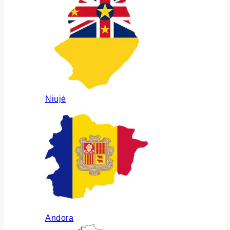
Niujė
Andora