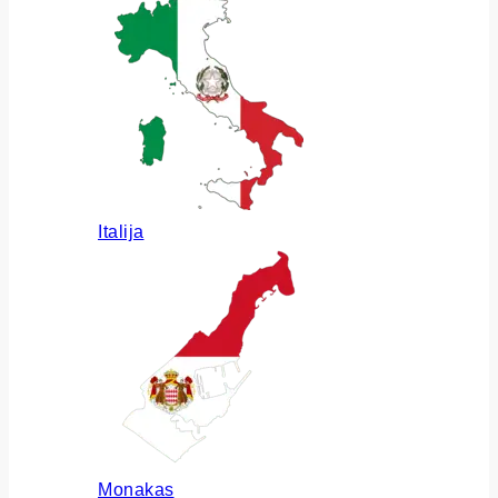
Italija
Monakas