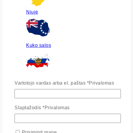
Niujė
Kuko salos
Rusija
Vartotojo vardas arba el. paštas
*
Privalomas
Slaptažodis
*
Privalomas
Ukraina
Prisiminti mane