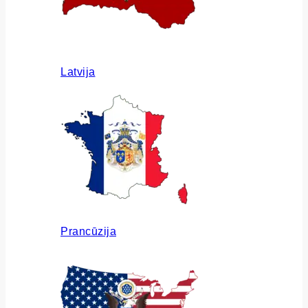
Latvija
Prancūzija