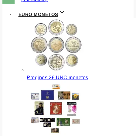
EURO MONETOS
Proginės 2€ UNC monetos