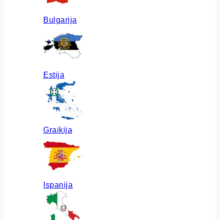
Bulgarija
Estija
Graikija
Ispanija