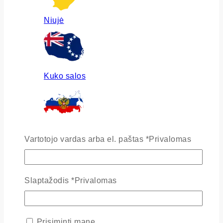
Niujė
Kuko salos
Rusija
Vartotojo vardas arba el. paštas
*
Privalomas
Slaptažodis
*
Privalomas
Ukraina
Prisiminti mane