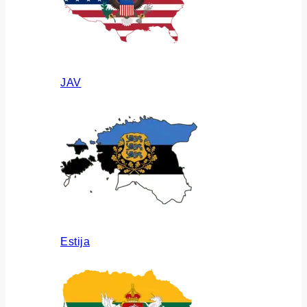
JAV
Estija