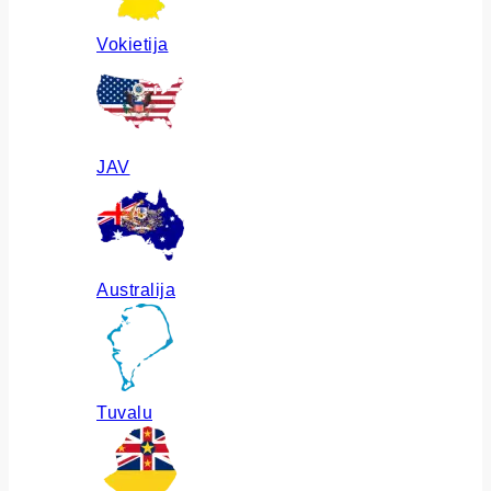
Vokietija
JAV
Australija
Tuvalu