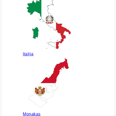
Italija
Monakas