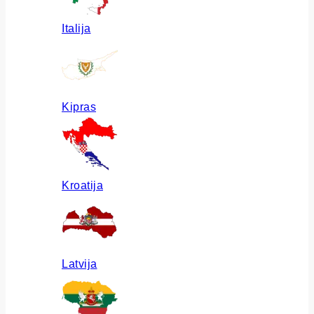
Italija
Kipras
Kroatija
Latvija