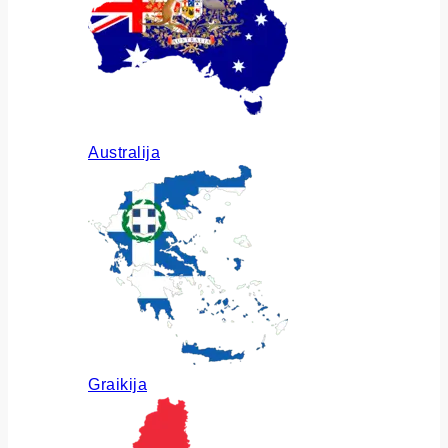
Australija
Graikija