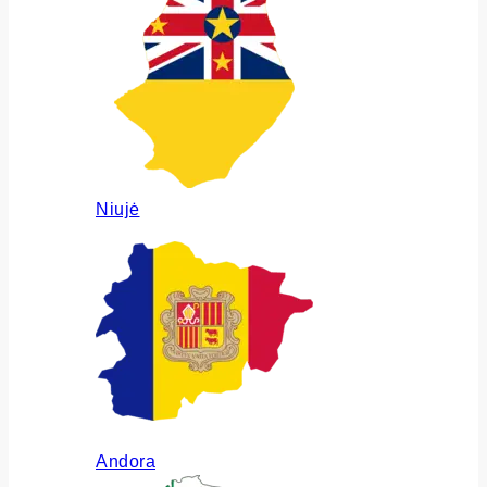
Niujė
Andora