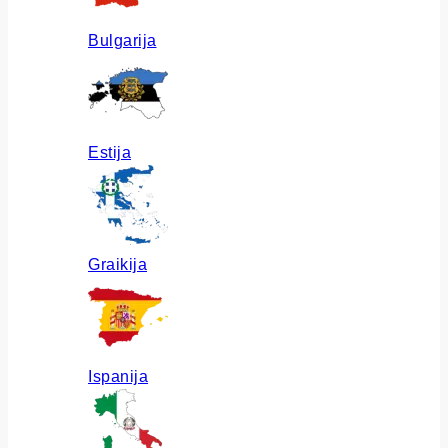
Bulgarija
Estija
Graikija
Ispanija