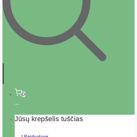
0
Jūsų krepšelis tuščias
Į Parduotuvę