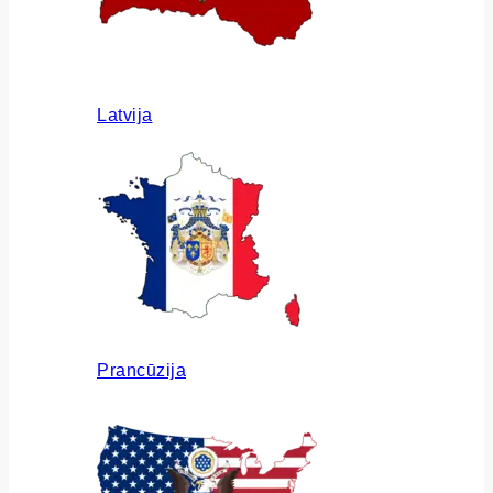
Latvija
Prancūzija