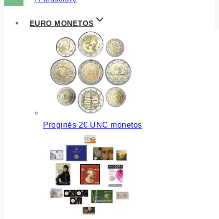
EURO MONETOS
Proginės 2€ UNC monetos