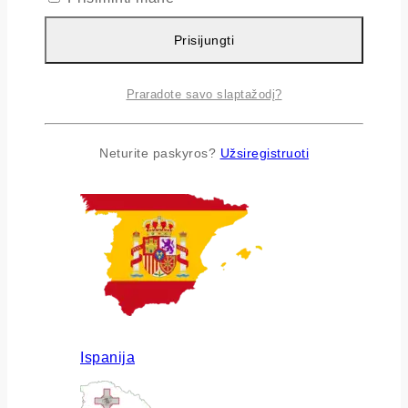
Prisijungti
Praradote savo slaptažodį?
Airija
Neturite paskyros?
Užsiregistruoti
Ispanija