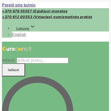
Pereiti prie turinio
+370 676 55557 (Egidijus) monetos
+370 612 00553 (Vytautas) numizmatinės prekės
Lietuvių
English
Ieškoti:
Ieškoti