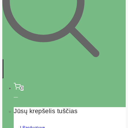
0
Jūsų krepšelis tuščias
Į Parduotuvę