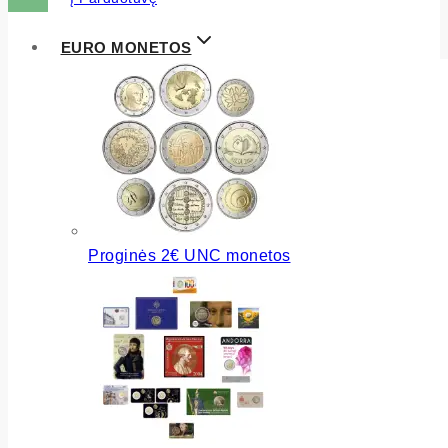
EURO MONETOS
Proginės 2€ UNC monetos