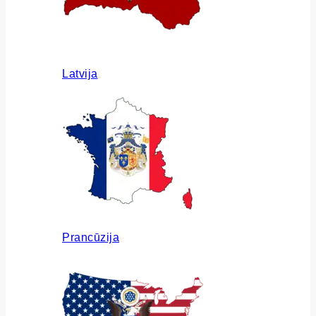
Latvija
Prancūzija