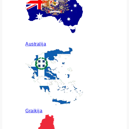
Australija
Graikija