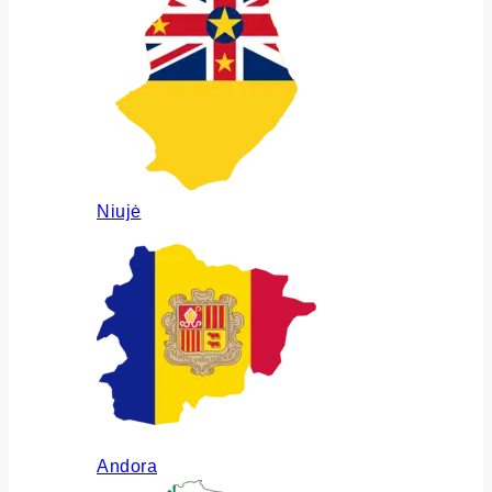
Niujė
Andora