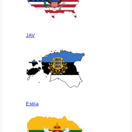
JAV
Estija