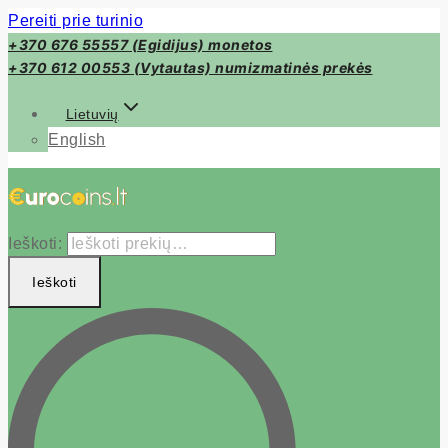
Pereiti prie turinio
+370 676 55557 (Egidijus) monetos
+370 612 00553 (Vytautas) numizmatinės prekės
Lietuvių
English
Ieškoti:
Ieškoti