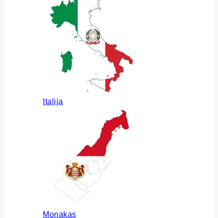
Italija
Monakas