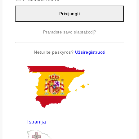
Prisijungti
Praradote savo slaptažodį?
Airija
Neturite paskyros?
Užsiregistruoti
Ispanija