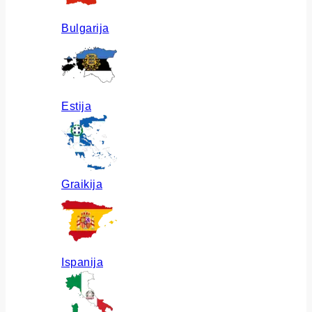
Bulgarija
Estija
Graikija
Ispanija