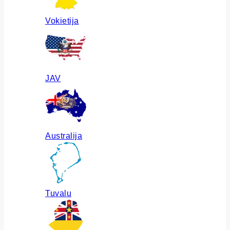
Vokietija
JAV
Australija
Tuvalu