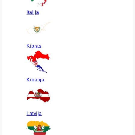
Italija
Kipras
Kroatija
Latvija