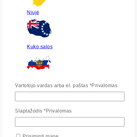
Niujė
Kuko salos
Rusija
Vartotojo vardas arba el. paštas
*
Privalomas
Slaptažodis
*
Privalomas
Ukraina
Prisiminti mane