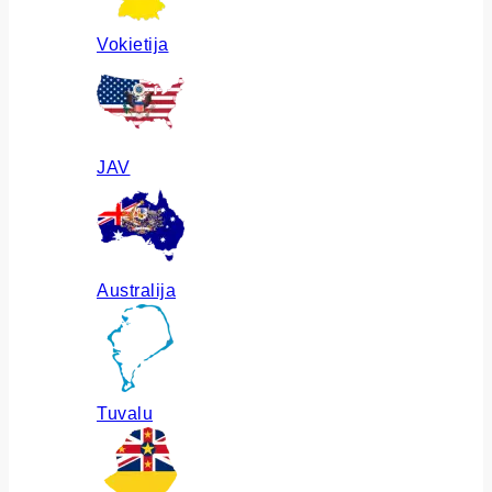
Vokietija
JAV
Australija
Tuvalu