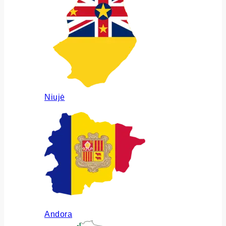
Niujė
Andora