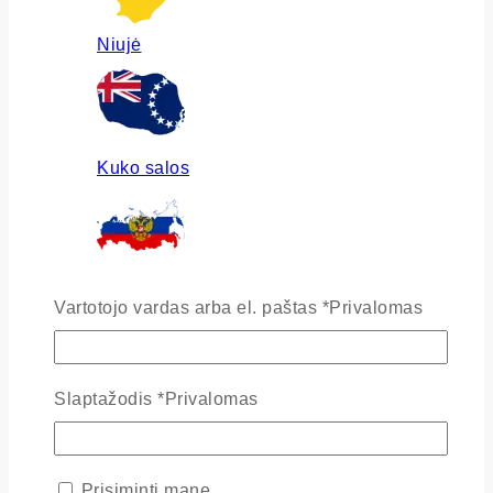
Niujė
Kuko salos
Rusija
Vartotojo vardas arba el. paštas
*
Privalomas
Slaptažodis
*
Privalomas
Ukraina
Prisiminti mane