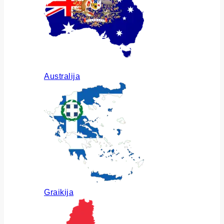
Australija
Graikija