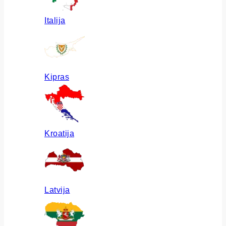
Italija
Kipras
Kroatija
Latvija