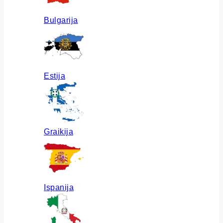
Bulgarija
Estija
Graikija
Ispanija