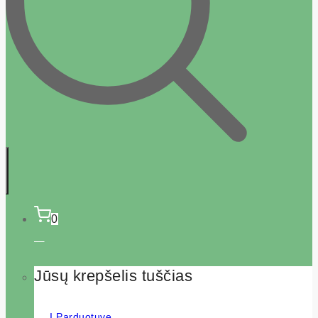
0
Jūsų krepšelis tuščias
Į Parduotuvę