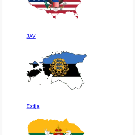
JAV
Estija