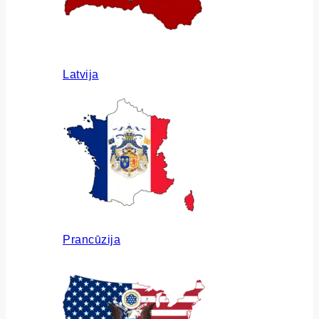
Latvija
Prancūzija