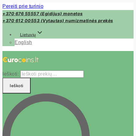
Pereiti prie turinio
+370 676 55557 (Egidijus) monetos
+370 612 00553 (Vytautas) numizmatinės prekės
Lietuvių
English
Ieškoti:
Ieškoti