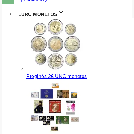
EURO MONETOS
Proginės 2€ UNC monetos