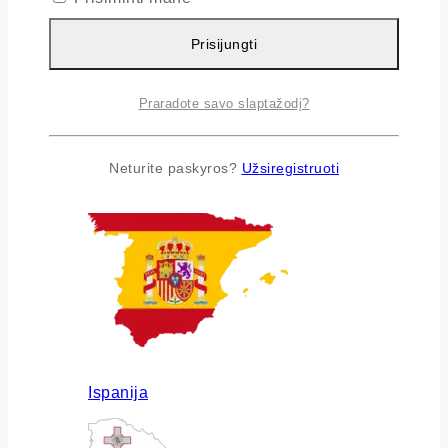
Prisijungti
Praradote savo slaptažodį?
Airija
Neturite paskyros?
Užsiregistruoti
Ispanija