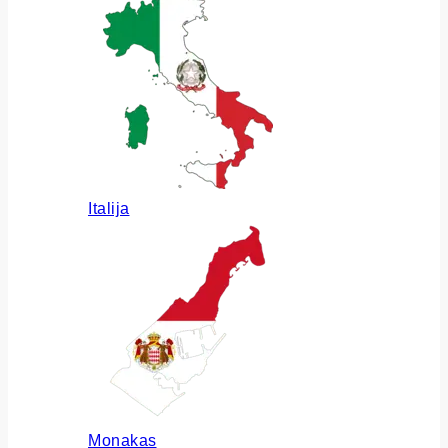
Italija
Monakas