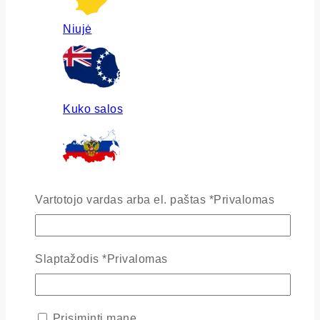
Niujė
Kuko salos
Rusija
Vartotojo vardas arba el. paštas
*
Privalomas
Slaptažodis
*
Privalomas
Ukraina
Prisiminti mane