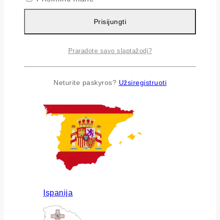
Prisijungti
Praradote savo slaptažodį?
Airija
Neturite paskyros?
Užsiregistruoti
Ispanija