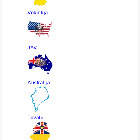
Vokietija
JAV
Australija
Tuvalu