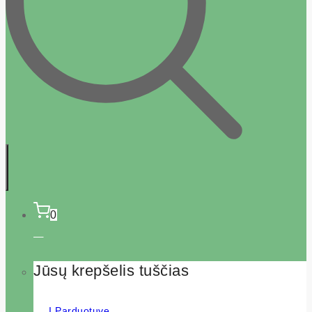
0
Jūsų krepšelis tuščias
Į Parduotuvę