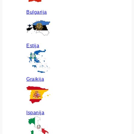
Bulgarija
Estija
Graikija
Ispanija