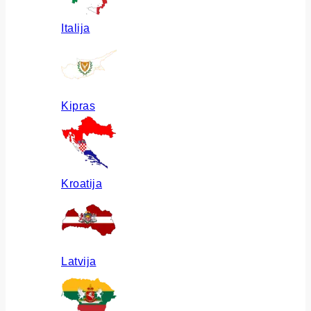
Italija
Kipras
Kroatija
Latvija