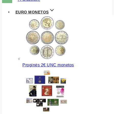
EURO MONETOS
Proginės 2€ UNC monetos