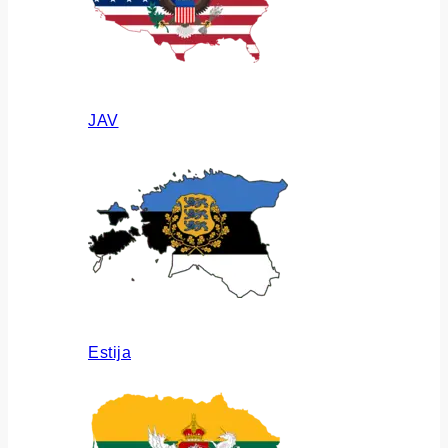
JAV
Estija