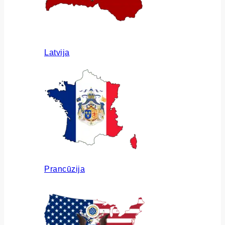
Latvija
Prancūzija