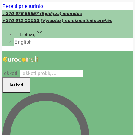
Pereiti prie turinio
+370 676 55557 (Egidijus) monetos
+370 612 00553 (Vytautas) numizmatinės prekės
Lietuvių
English
Ieškoti:
Ieškoti