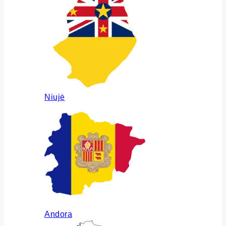
Niujė
Andora