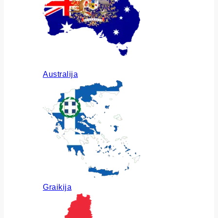
Australija
Graikija