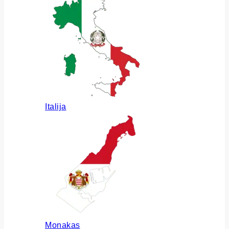
Italija
Monakas