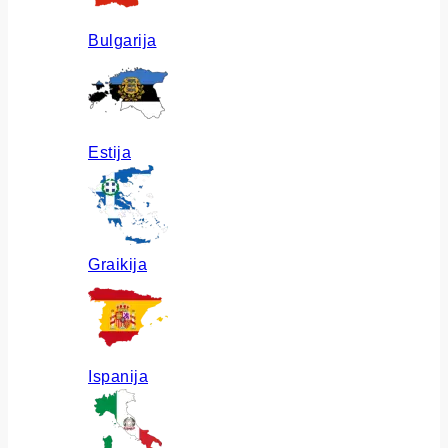
Bulgarija
Estija
Graikija
Ispanija