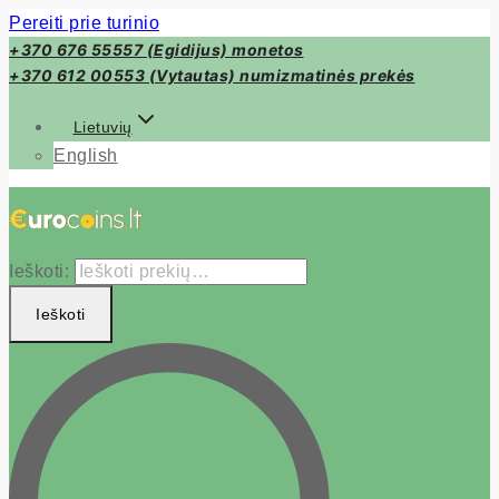
Pereiti prie turinio
+370 676 55557 (Egidijus) monetos
+370 612 00553 (Vytautas) numizmatinės prekės
Lietuvių
English
Ieškoti:
Ieškoti