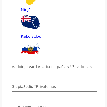
Niujė
Kuko salos
Rusija
Vartotojo vardas arba el. paštas
*
Privalomas
Slaptažodis
*
Privalomas
Ukraina
Prisiminti mane