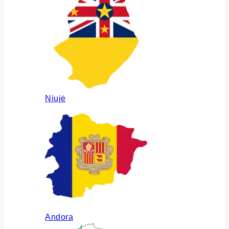
Niujė
Andora