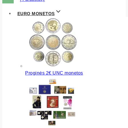
EURO MONETOS
Proginės 2€ UNC monetos