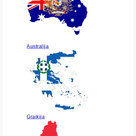
Australija
Graikija