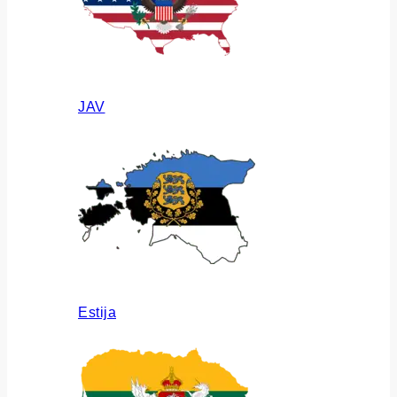
JAV
Estija