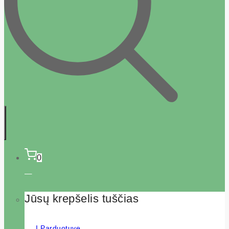
0
Jūsų krepšelis tuščias
Į Parduotuvę