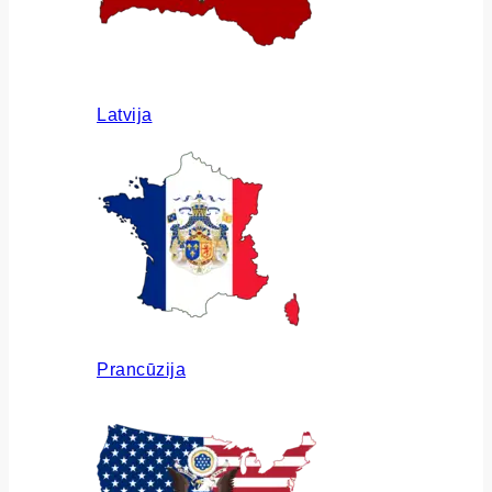
Latvija
Prancūzija