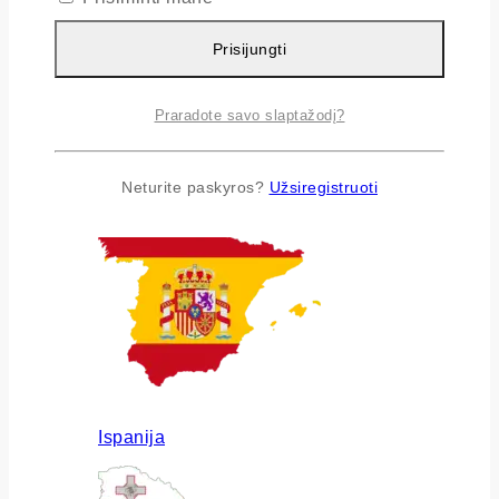
Prisijungti
Praradote savo slaptažodį?
Airija
Neturite paskyros?
Užsiregistruoti
Ispanija