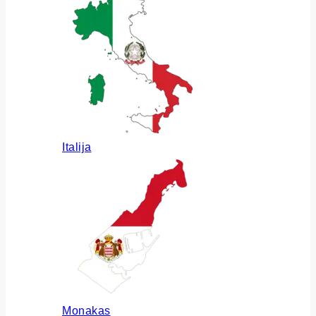
Italija
Monakas