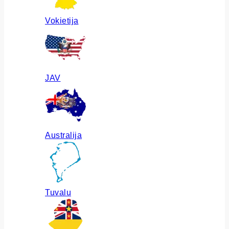
Vokietija
JAV
Australija
Tuvalu