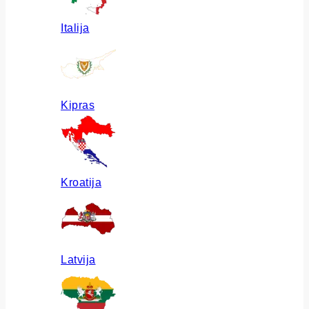
Italija
Kipras
Kroatija
Latvija