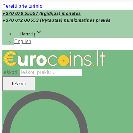
Pereiti prie turinio
+370 676 55557 (Egidijus) monetos
+370 612 00553 (Vytautas) numizmatinės prekės
Lietuvių
English
Ieškoti:
Ieškoti