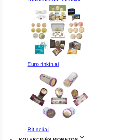
Euro rinkiniai
Ritinėliai
KOLEKCINĖS MONETOS