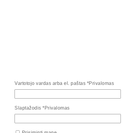
Vartotojo vardas arba el. paštas
*
Privalomas
Slaptažodis
*
Privalomas
Prisiminti mane