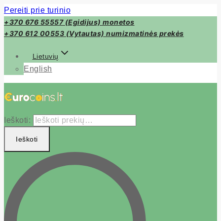
Pereiti prie turinio
+370 676 55557 (Egidijus) monetos
+370 612 00553 (Vytautas) numizmatinės prekės
Lietuvių
English
Ieškoti:
Ieškoti