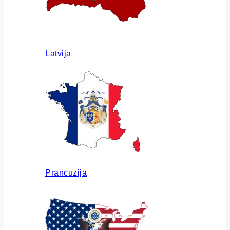
Latvija
Prancūzija