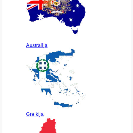
Australija
Graikija