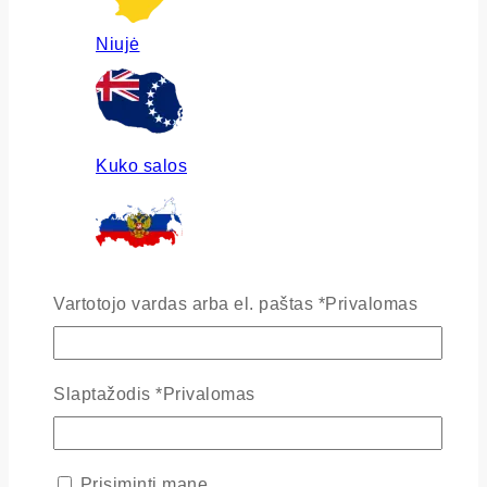
Niujė
Kuko salos
Rusija
Vartotojo vardas arba el. paštas
*
Privalomas
Slaptažodis
*
Privalomas
Ukraina
Prisiminti mane