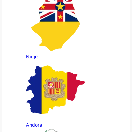
Niujė
Andora