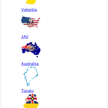
Vokietija
JAV
Australija
Tuvalu