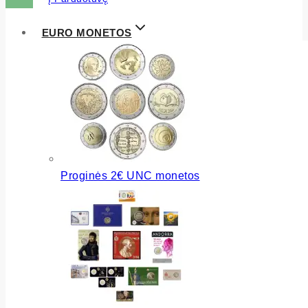
EURO MONETOS
Proginės 2€ UNC monetos