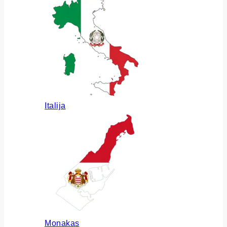
Italija
Monakas