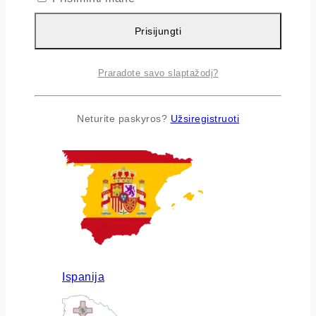
Prisijungti
Praradote savo slaptažodį?
Airija
Neturite paskyros?
Užsiregistruoti
Ispanija