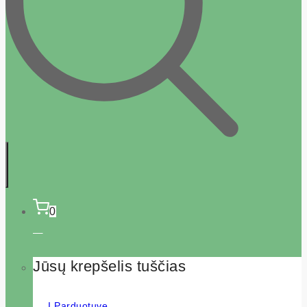
0
Jūsų krepšelis tuščias
Į Parduotuvę