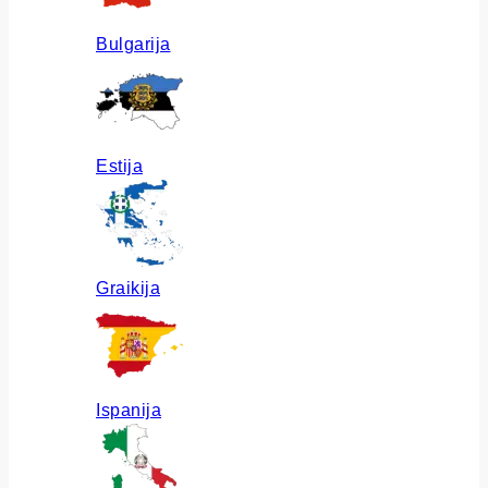
Bulgarija
Estija
Graikija
Ispanija