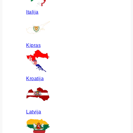
Italija
Kipras
Kroatija
Latvija