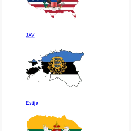
JAV
Estija