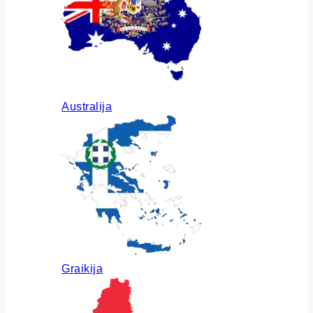
Australija
Graikija