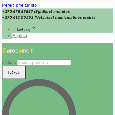
Pereiti prie turinio
+370 676 55557 (Egidijus) monetos
+370 612 00553 (Vytautas) numizmatinės prekės
Lietuvių
English
Ieškoti:
Ieškoti