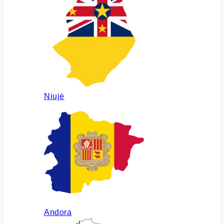
Niujė
Andora