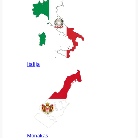
Italija
Monakas