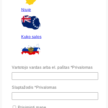
Niujė
Kuko salos
Rusija
Vartotojo vardas arba el. paštas
*
Privalomas
Slaptažodis
*
Privalomas
Ukraina
Prisiminti mane