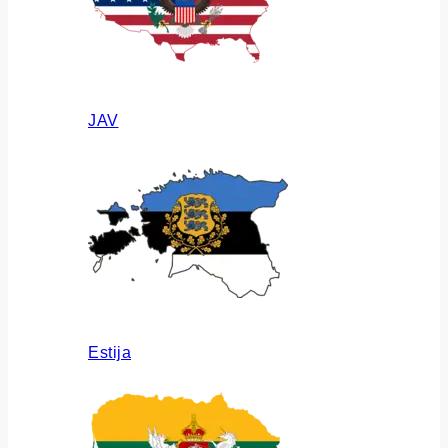
JAV
Estija