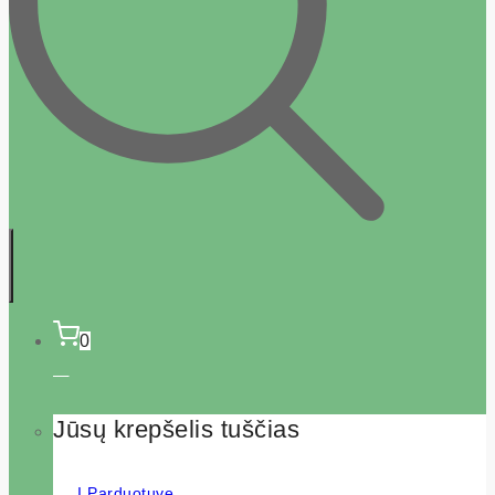
0
Jūsų krepšelis tuščias
Į Parduotuvę