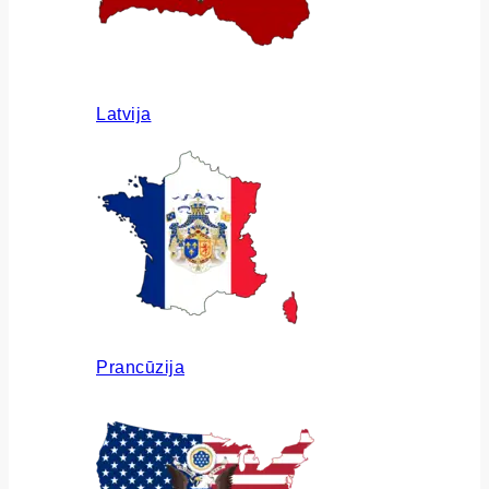
Latvija
Prancūzija