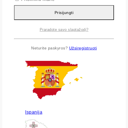
Prisijungti
Praradote savo slaptažodį?
Airija
Neturite paskyros?
Užsiregistruoti
Ispanija