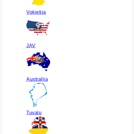
Vokietija
JAV
Australija
Tuvalu