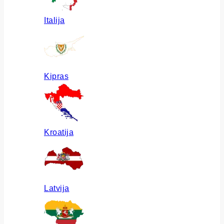
Italija
Kipras
Kroatija
Latvija