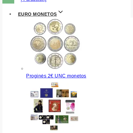
EURO MONETOS
Proginės 2€ UNC monetos