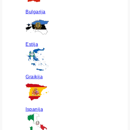
Bulgarija
Estija
Graikija
Ispanija