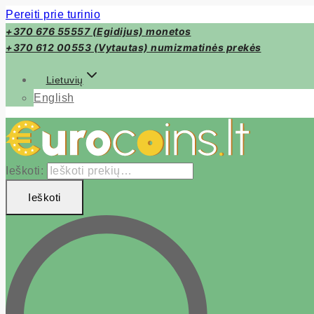
Pereiti prie turinio
+370 676 55557 (Egidijus) monetos
+370 612 00553 (Vytautas) numizmatinės prekės
Lietuvių
English
Ieškoti:
Ieškoti