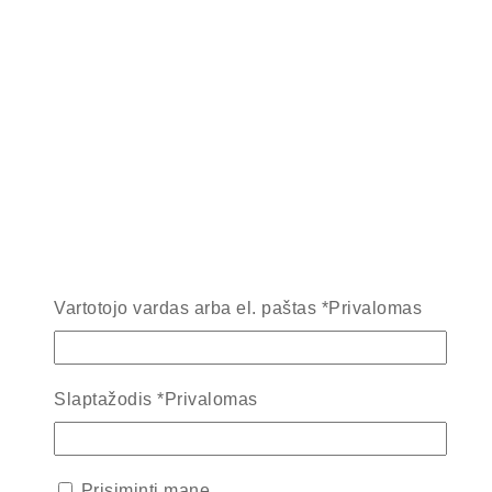
Vartotojo vardas arba el. paštas
*
Privalomas
Slaptažodis
*
Privalomas
Prisiminti mane