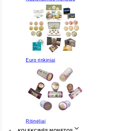
Euro rinkiniai
Ritinėliai
KOLEKCINĖS MONETOS