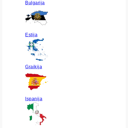
Bulgarija
Estija
Graikija
Ispanija