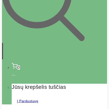
0
Jūsų krepšelis tuščias
Į Parduotuvę