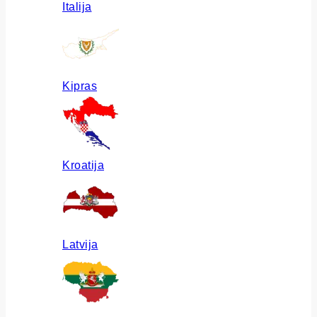
Italija
Kipras
Kroatija
Latvija