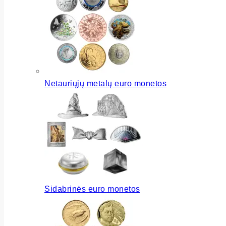
Netauriųjų metalų euro monetos
Sidabrinės euro monetos