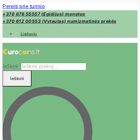
Pereiti prie turinio
+370 676 55557 (Egidijus) monetos
+370 612 00553 (Vytautas) numizmatinės prekės
Lietuvių
Ieškoti:
Ieškoti