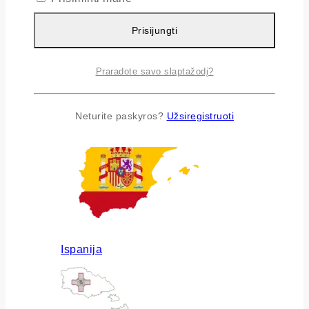
Prisijungti
Praradote savo slaptažodį?
Airija
Neturite paskyros?
Užsiregistruoti
Ispanija