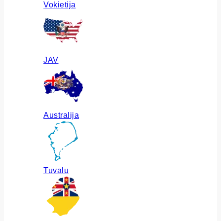
Vokietija
JAV
Australija
Tuvalu