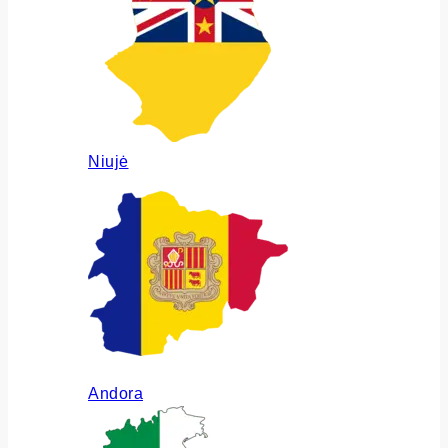
Niujė
Andora