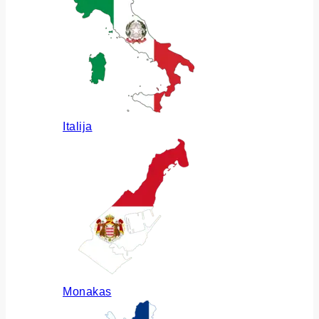
Italija
Monakas