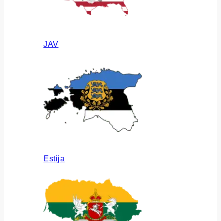
JAV
Estija