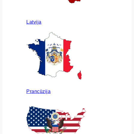
Latvija
Prancūzija