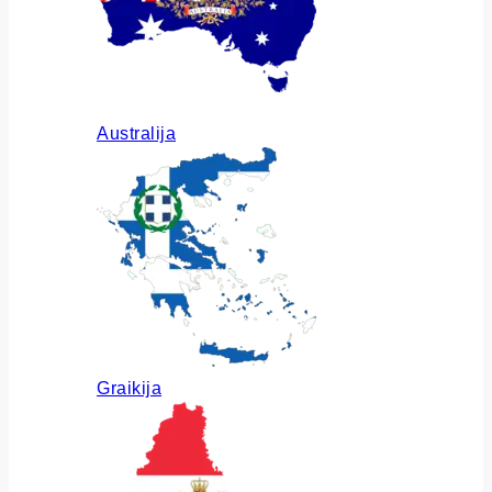
Australija
Graikija