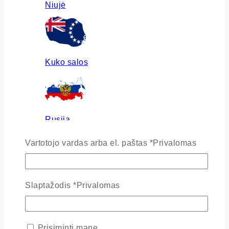
Niujė
Kuko salos
Rusija
Vartotojo vardas arba el. paštas
*
Privalomas
Ukraina
Slaptažodis
*
Privalomas
Prisiminti mane