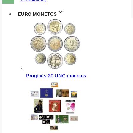
EURO MONETOS
Proginės 2€ UNC monetos