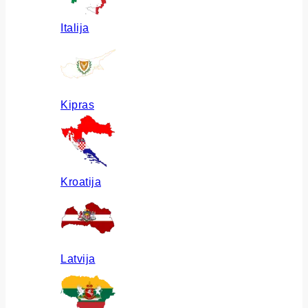
Italija
Kipras
Kroatija
Latvija