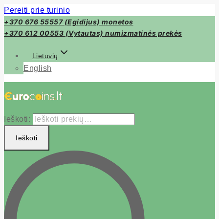
Pereiti prie turinio
+370 676 55557 (Egidijus) monetos
+370 612 00553 (Vytautas) numizmatinės prekės
Lietuvių
English
Ieškoti:
Ieškoti