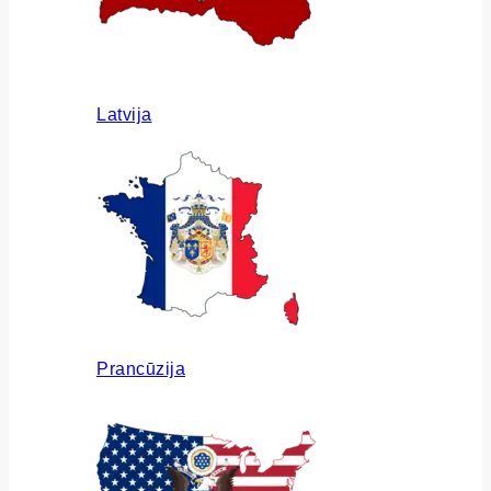
Latvija
Prancūzija