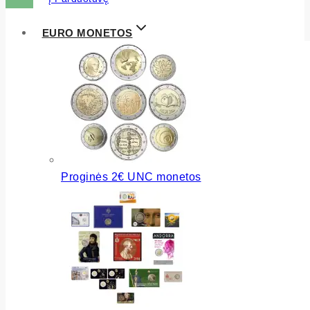
EURO MONETOS
Proginės 2€ UNC monetos