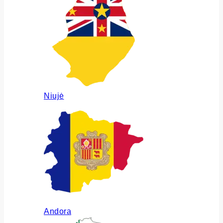
Niujė
Andora