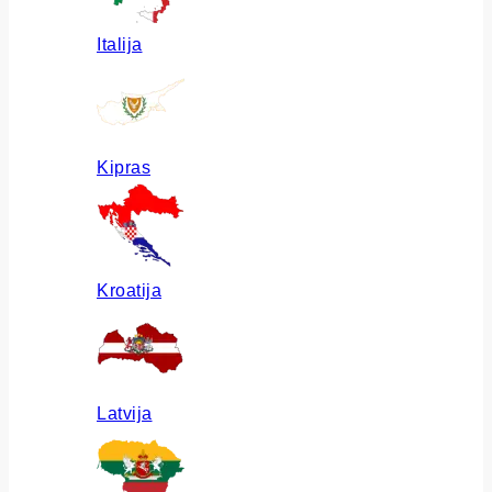
Italija
Kipras
Kroatija
Latvija