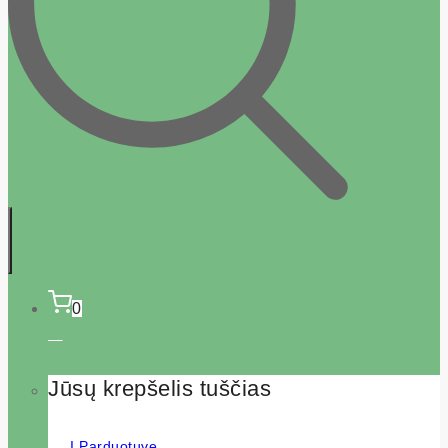
0
Jūsų krepšelis tuščias
Į Parduotuvę