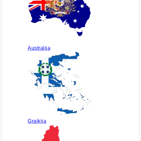
Australija
Graikija