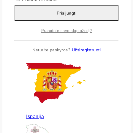
Prisijungti
Praradote savo slaptažodį?
Airija
Neturite paskyros?
Užsiregistruoti
Ispanija