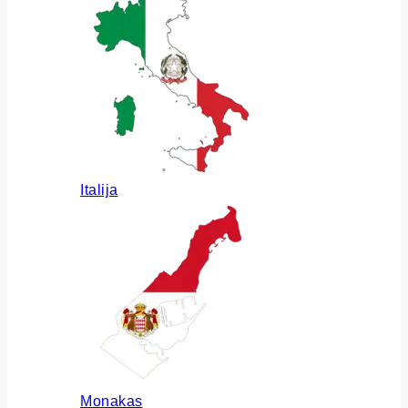
Italija
Monakas