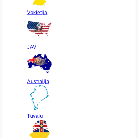
Vokietija
JAV
Australija
Tuvalu