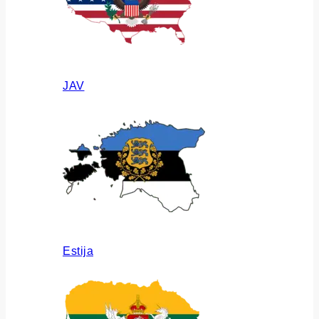
JAV
Estija