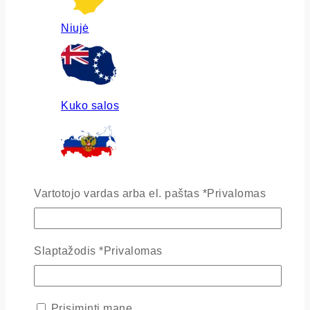
Niujė
Kuko salos
Rusija
Vartotojo vardas arba el. paštas
*
Privalomas
Slaptažodis
*
Privalomas
Ukraina
Prisiminti mane