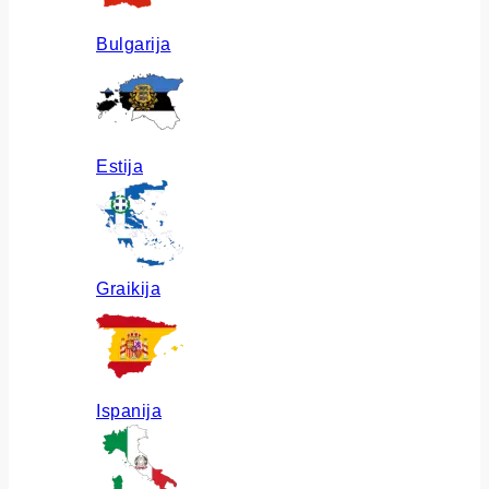
Bulgarija
Estija
Graikija
Ispanija