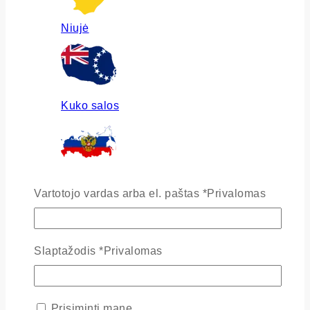
Niujė
Kuko salos
Rusija
Vartotojo vardas arba el. paštas
*
Privalomas
Slaptažodis
*
Privalomas
Ukraina
Prisiminti mane