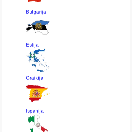
Bulgarija
Estija
Graikija
Ispanija