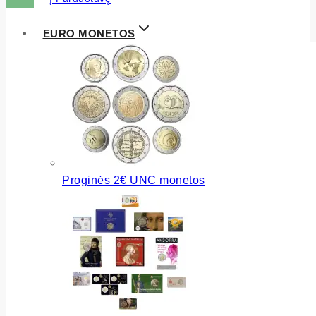
EURO MONETOS
Proginės 2€ UNC monetos