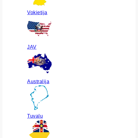
Vokietija
JAV
Australija
Tuvalu