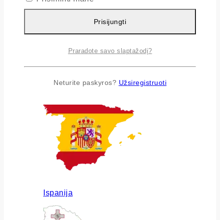
Prisijungti
Praradote savo slaptažodį?
Airija
Neturite paskyros?
Užsiregistruoti
Ispanija