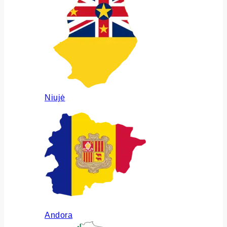
Niujė
Andora