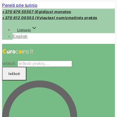
Pereiti prie turinio
+370 676 55557 (Egidijus) monetos
+370 612 00553 (Vytautas) numizmatinės prekės
Lietuvių
English
Ieškoti:
Ieškoti