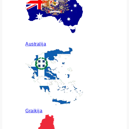
Australija
Graikija