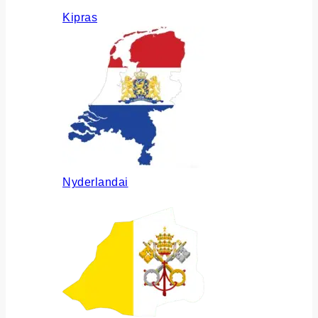
Kipras
Nyderlandai