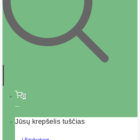
0
Jūsų krepšelis tuščias
Į Parduotuvę