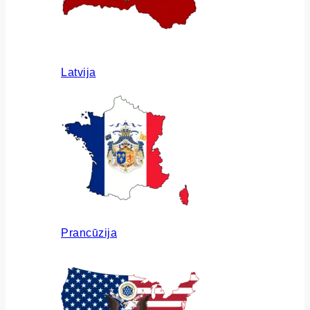
Latvija
Prancūzija