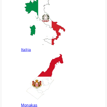
Italija
Monakas