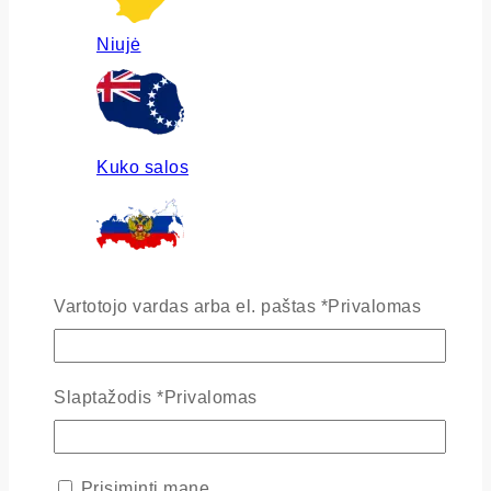
Niujė
Kuko salos
Rusija
Vartotojo vardas arba el. paštas
*
Privalomas
Slaptažodis
*
Privalomas
Ukraina
Prisiminti mane