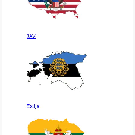
JAV
Estija