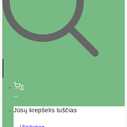
0
Jūsų krepšelis tuščias
Į Parduotuvę