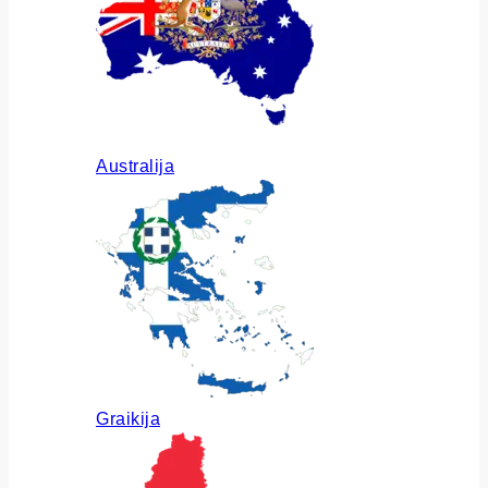
Australija
Graikija