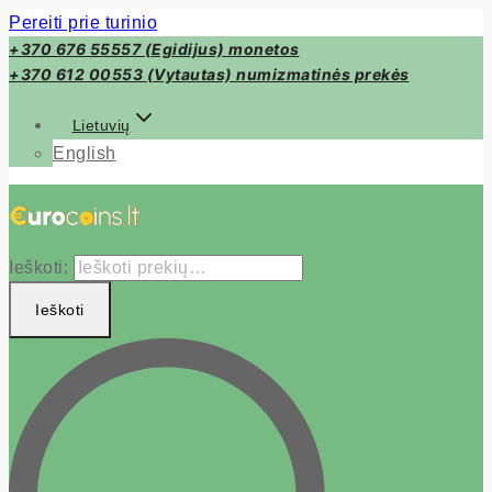
Pereiti prie turinio
+370 676 55557 (Egidijus) monetos
+370 612 00553 (Vytautas) numizmatinės prekės
Lietuvių
English
Ieškoti:
Ieškoti