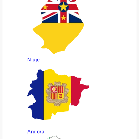
Niujė
Andora