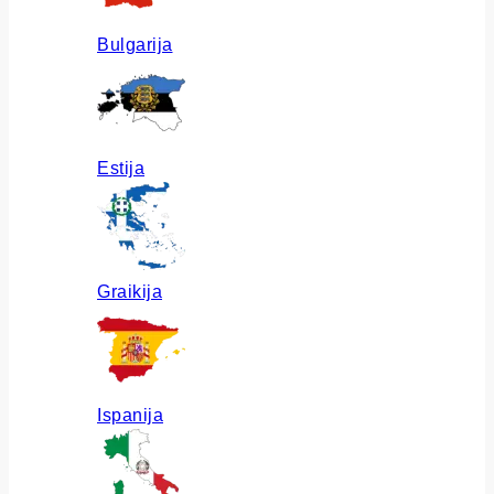
Bulgarija
Estija
Graikija
Ispanija