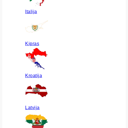
Italija
Kipras
Kroatija
Latvija