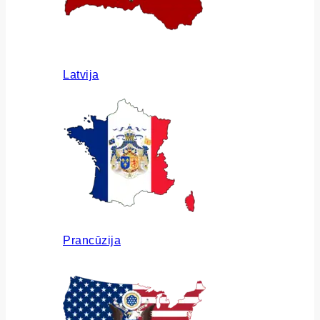
Latvija
Prancūzija