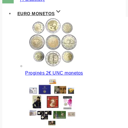
EURO MONETOS
Proginės 2€ UNC monetos