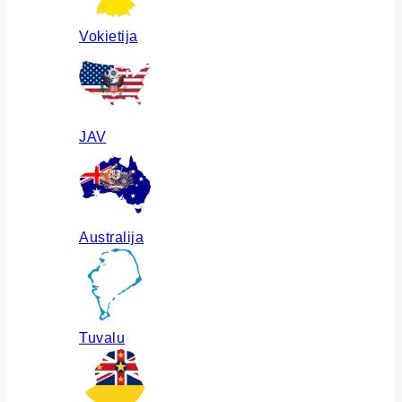
Vokietija
JAV
Australija
Tuvalu