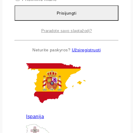
Prisijungti
Praradote savo slaptažodį?
Airija
Neturite paskyros?
Užsiregistruoti
Ispanija