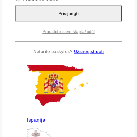
Prisijungti
Praradote savo slaptažodį?
Airija
Neturite paskyros?
Užsiregistruoti
Ispanija