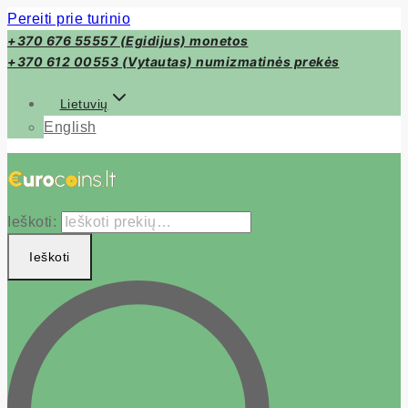
Pereiti prie turinio
+370 676 55557 (Egidijus) monetos
+370 612 00553 (Vytautas) numizmatinės prekės
Lietuvių
English
Ieškoti:
Ieškoti