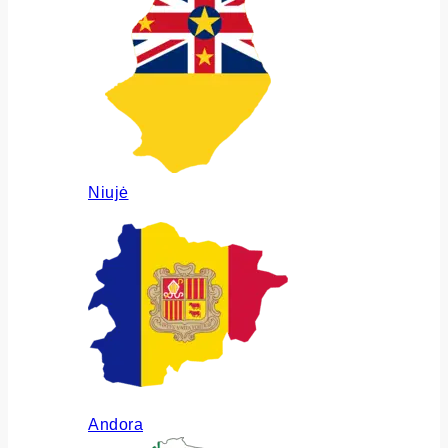
Niujė
Andora