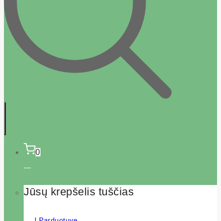
0
Jūsų krepšelis tuščias
Į Parduotuvę