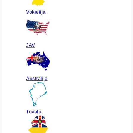
Vokietija
JAV
Australija
Tuvalu