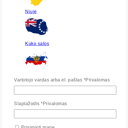
Niujė
Kuko salos
Rusija
Vartotojo vardas arba el. paštas
*
Privalomas
Slaptažodis
*
Privalomas
Ukraina
Prisiminti mane