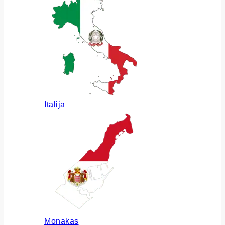
Italija
Monakas