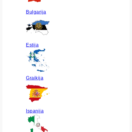
Bulgarija
Estija
Graikija
Ispanija