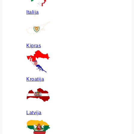
Italija
Kipras
Kroatija
Latvija