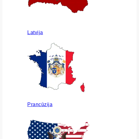
Latvija
Prancūzija