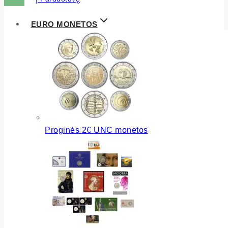
EURO MONETOS
Proginės 2€ UNC monetos