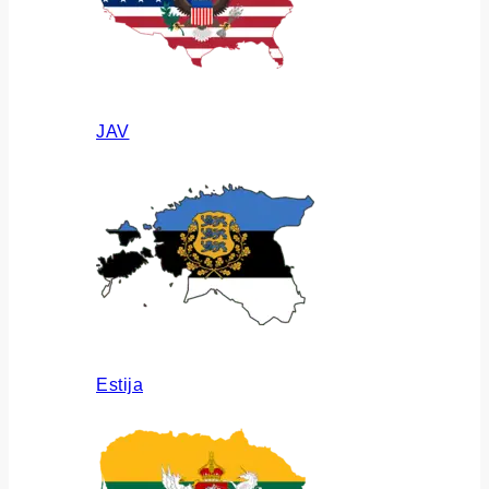
JAV
Estija