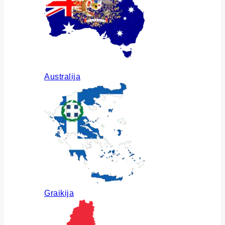
Australija
Graikija