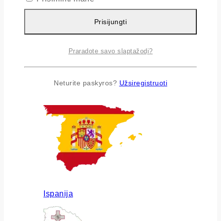
Prisijungti
Praradote savo slaptažodį?
Airija
Neturite paskyros?
Užsiregistruoti
Ispanija