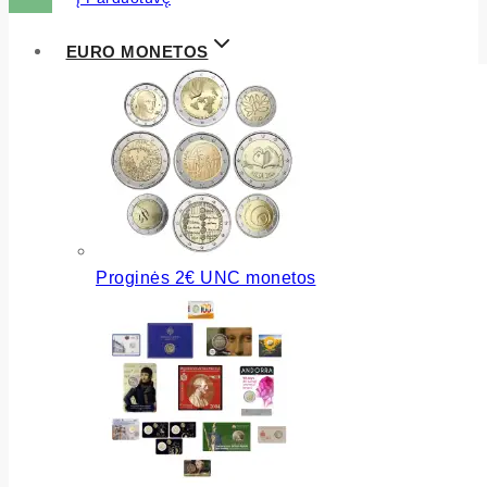
EURO MONETOS
Proginės 2€ UNC monetos