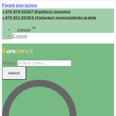
Pereiti prie turinio
+370 676 55557 (Egidijus) monetos
+370 612 00553 (Vytautas) numizmatinės prekės
Lietuvių
English
Ieškoti:
Ieškoti