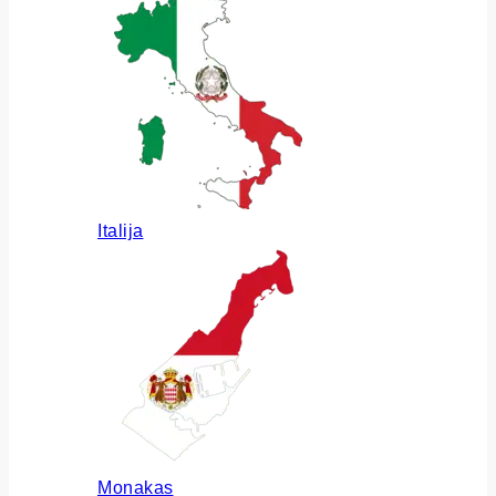
Italija
Monakas