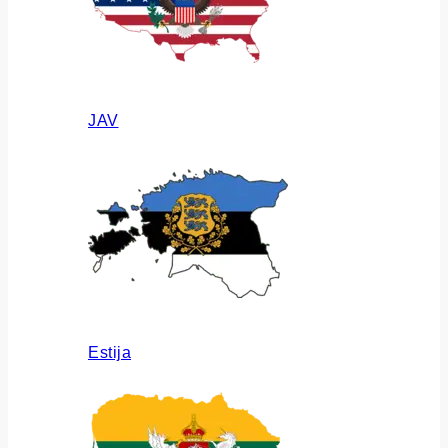
JAV
Estija