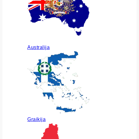
Australija
Graikija