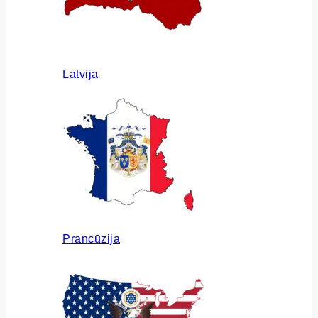
Latvija
Prancūzija