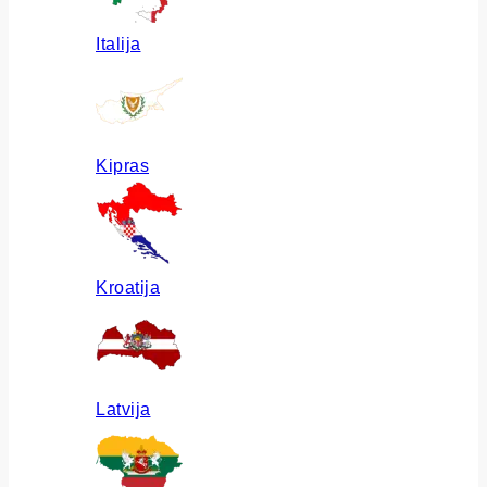
Italija
Kipras
Kroatija
Latvija