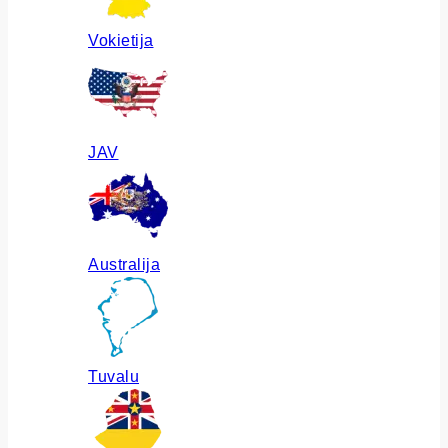
Vokietija
JAV
Australija
Tuvalu