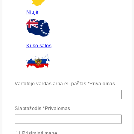
Niujė
Kuko salos
Rusija
Vartotojo vardas arba el. paštas
*
Privalomas
Slaptažodis
*
Privalomas
Ukraina
Prisiminti mane