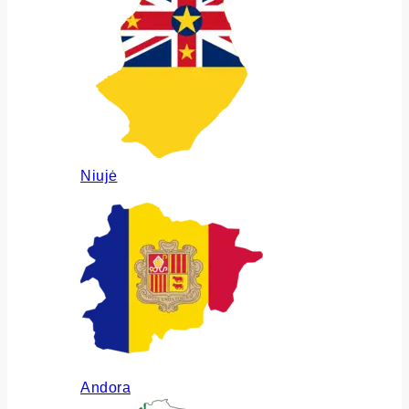
Niujė
Andora