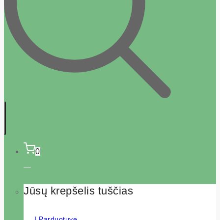
0
Jūsų krepšelis tuščias
Į Parduotuvę