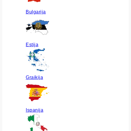
Bulgarija
Estija
Graikija
Ispanija