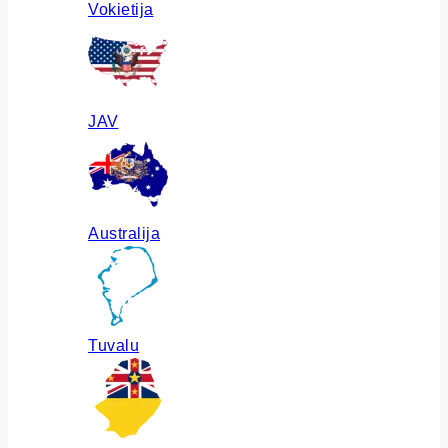
Vokietija
JAV
Australija
Tuvalu