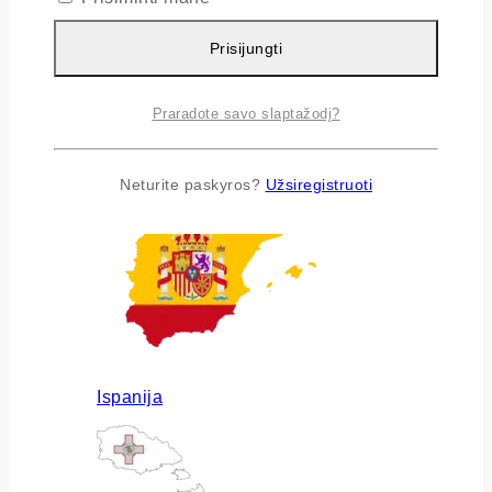
Prisijungti
Praradote savo slaptažodį?
Airija
Neturite paskyros?
Užsiregistruoti
Ispanija