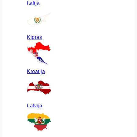
Italija
Kipras
Kroatija
Latvija