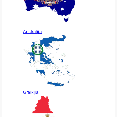
Australija
Graikija