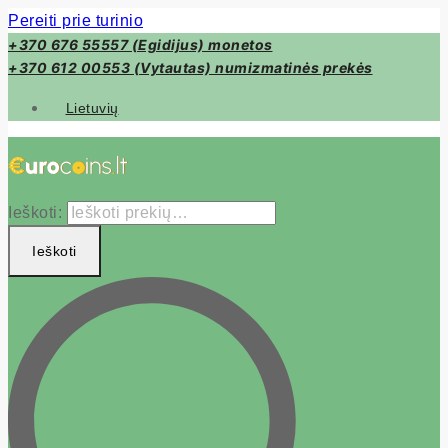
Pereiti prie turinio
+370 676 55557 (Egidijus) monetos
+370 612 00553 (Vytautas) numizmatinės prekės
Lietuvių
Ieškoti:
Ieškoti