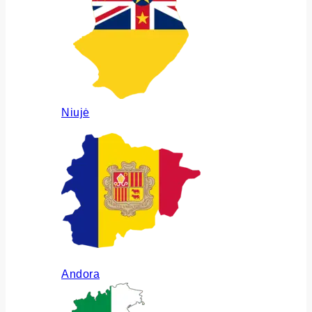
Niujė
Andora