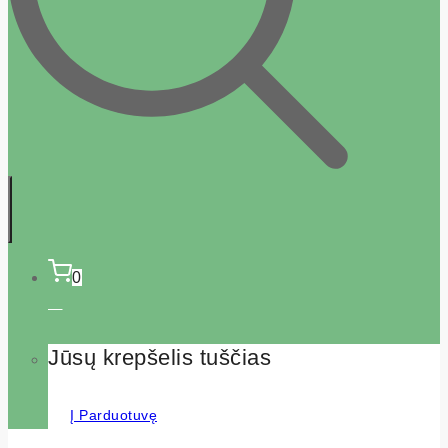
0
Jūsų krepšelis tuščias
Į Parduotuvę