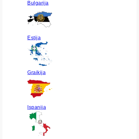
Bulgarija
Estija
Graikija
Ispanija