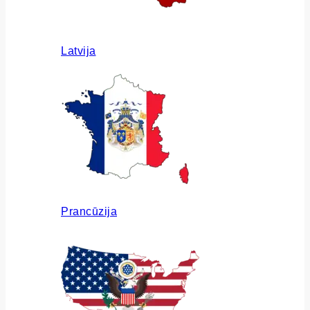
Latvija
Prancūzija