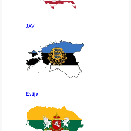
JAV
Estija