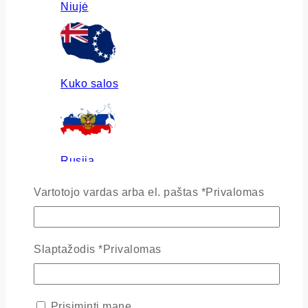
Niujė
Kuko salos
Rusija
Vartotojo vardas arba el. paštas
*
Privalomas
Ukraina
Slaptažodis
*
Privalomas
Prisiminti mane