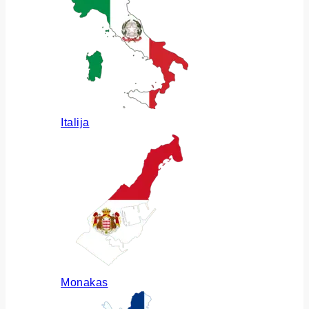
Italija
Monakas