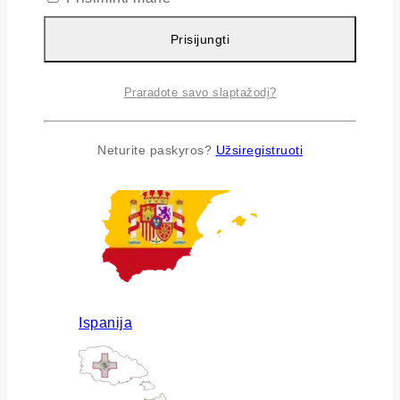
Prisijungti
Praradote savo slaptažodį?
Airija
Neturite paskyros?
Užsiregistruoti
Ispanija