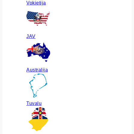
Vokietija
JAV
Australija
Tuvalu