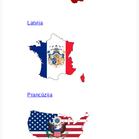
Latvija
Prancūzija