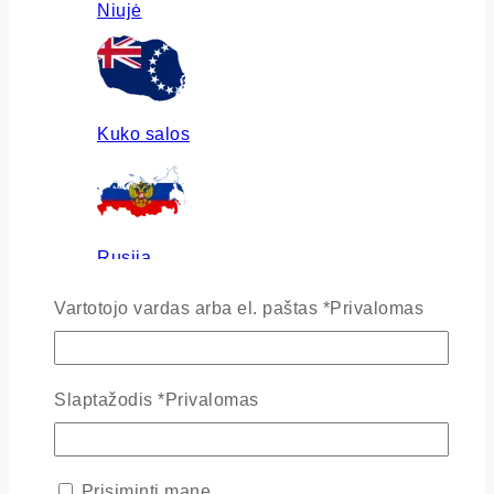
Niujė
Kuko salos
Rusija
Vartotojo vardas arba el. paštas
*
Privalomas
Ukraina
Slaptažodis
*
Privalomas
Prisiminti mane