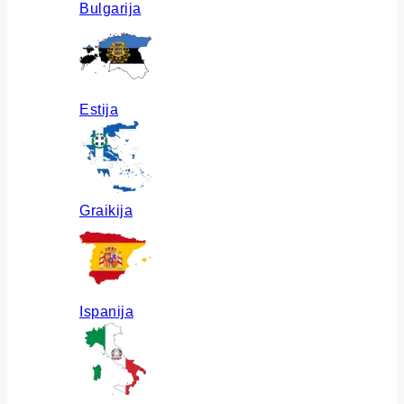
Bulgarija
Estija
Graikija
Ispanija