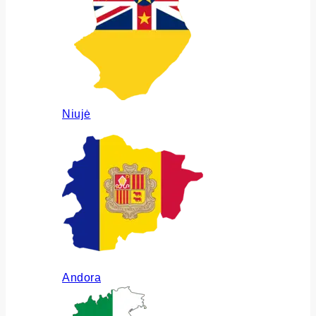
Niujė
Andora