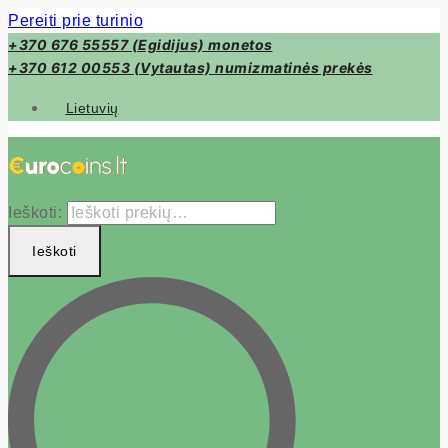
Pereiti prie turinio
+370 676 55557 (Egidijus) monetos
+370 612 00553 (Vytautas) numizmatinės prekės
Lietuvių
Ieškoti:
Ieškoti