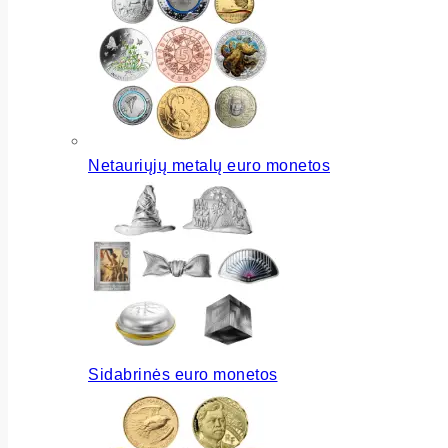
Netauriųjų metalų euro monetos
Sidabrinės euro monetos