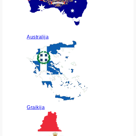
Australija
Graikija