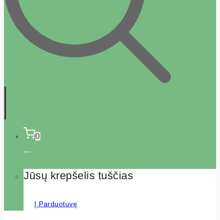
0
Jūsų krepšelis tuščias
Į Parduotuvę