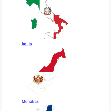
Italija
Monakas