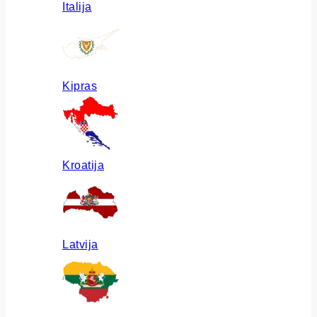
Italija
Kipras
Kroatija
Latvija