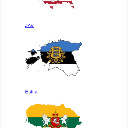
JAV
Estija