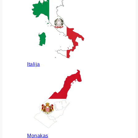
Italija
Monakas