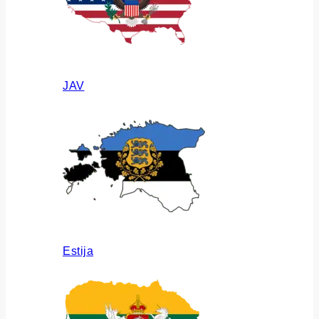
JAV
Estija