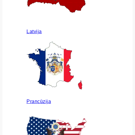
Latvija
Prancūzija