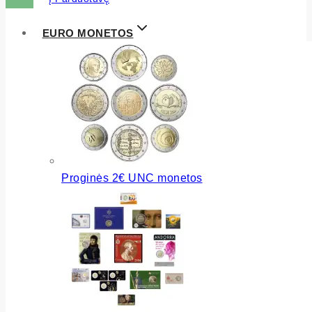
EURO MONETOS
Proginės 2€ UNC monetos