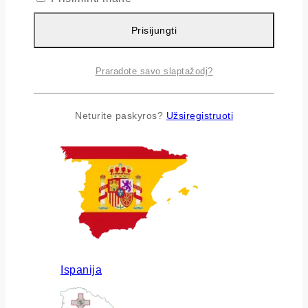
Prisijungti
Praradote savo slaptažodį?
Airija
Neturite paskyros?
Užsiregistruoti
Ispanija