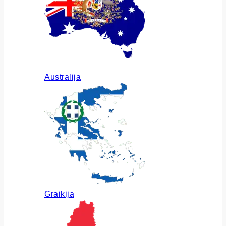
Australija
Graikija