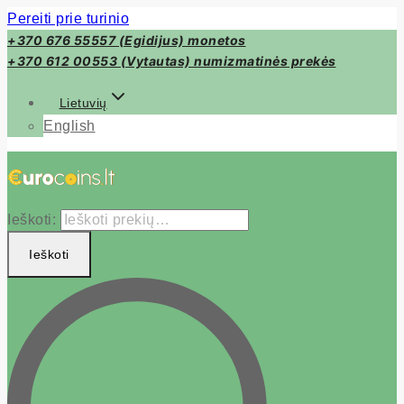
Pereiti prie turinio
+370 676 55557 (Egidijus) monetos
+370 612 00553 (Vytautas) numizmatinės prekės
Lietuvių
English
Ieškoti:
Ieškoti