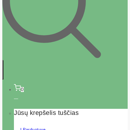
0
Jūsų krepšelis tuščias
Į Parduotuvę