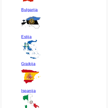
Bulgarija
Estija
Graikija
Ispanija