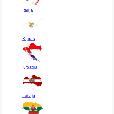
Italija
Kipras
Kroatija
Latvija