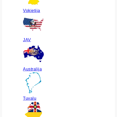
Vokietija
JAV
Australija
Tuvalu