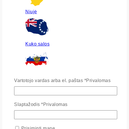
Niujė
Kuko salos
Rusija
Vartotojo vardas arba el. paštas
*
Privalomas
Slaptažodis
*
Privalomas
Ukraina
Prisiminti mane