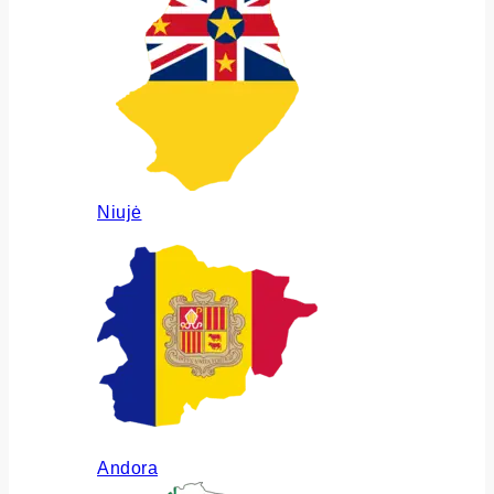
Niujė
Andora